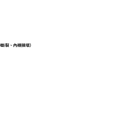
。
帶斷裂、內襯損壞）