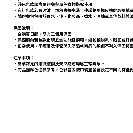
．淺色包款請盡量避免與深色衣物搭配使用。
．布料包款若有污漬，切勿直接水洗，建議使用橡皮擦輕輕擦拭
．請避免包包接觸雨水、油、化妝品、香水、酒精或其他飲料等
保固說明：
．自購買日起，享有三個月保固
．保固期內若包款出現五金功能性損壞，如拉鍊脫軌、磁釦或其
．正常使用、不經意及保管疏失所造成商品的損傷不列入保固範
注意事項：
．
皮革常見的細微皺褶及天然痕跡均屬正常現象。
．
商品圖顏色僅供參考，色彩會因使用裝置螢幕設定不同而有些