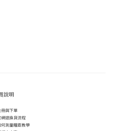
買說明
註冊與下單
官網退換貨流程
如何測量瞳距教學