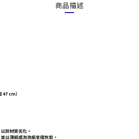
商品描述
 47 cm）
，以防材質劣化。
，並以薄紙或泡泡紙支撐包型。