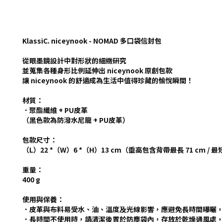
KlassiC. niceynook -
NOMAD 多口袋信封包
從眼墨鏡設計中對形狀的細緻研究
並蒐集各種身形比例延伸出 niceynook 原創包款
讓 niceynook 的舒適成為生活中值得珍藏的愉悅瞬間！
材質：
．
聚酯纖維 + PU皮革
（黑色款為防潑水尼龍 + PU皮革）
包款尺寸：
（L）22 *（W）6 *（H）13 cm（垂高包含背帶最長 71 cm / 最短
重量：
400 g
使用與保養：
．皮革與布料易受水、油、溫度及光線影響，應避免長時間曝曬
．長時間不使用時，請清潔後置於防塵袋內，存放於乾燥通風處