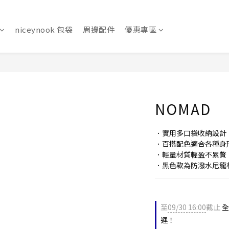
niceynook 包袋
周邊配件
優惠專區
NOMAD
．實用多口袋收納設計
．百搭配色適合各種身
．輕量材質輕盈不累贅
．黑色款為防潑水尼龍
至
09/30 16:00
截止
全
運！