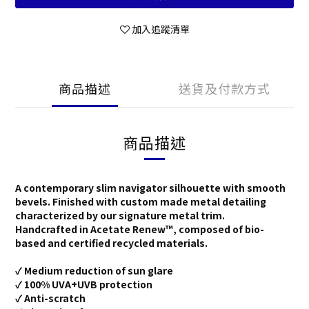
加入追蹤清單
商品描述
送貨及付款方式
商品描述
A contemporary slim navigator silhouette with smooth
bevels. Finished with custom made metal detailing
characterized by our signature metal trim.
Handcrafted in Acetate Renew™, composed of bio-
based and certified recycled materials.
✓ Medium reduction of sun glare
✓ 100% UVA+UVB protection
✓ Anti-scratch