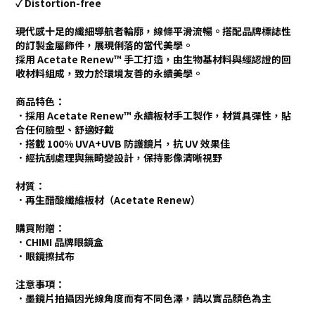
✓ Distortion-free
現代感十足的纖細導航者輪廓，線條平滑流暢。搭配品牌標誌性
的訂製金屬飾件，展現俐落的當代美學。
採用 Acetate Renew™ 手工打造，由生物基材料與經認證的回
收材料組成，致力於環境友善的永續美學。
商品特色：
．採用 Acetate Renew™ 永續板材手工製作，材質具彈性，貼
合任何臉型、舒適好戴
．搭載 100% UVA+UVB 防護鏡片，抗 UV 效果佳
．經抗刮處理與無畸變設計，保持影像清晰視野
材質：
．再生醋酸纖維板材（Acetate Renew）
購買附贈：
．CHIMI 品牌眼鏡盒
．眼鏡擦拭布
注意事項：
．墨鏡片拍攝因光線角度而有不同色澤，請以實品顏色為主