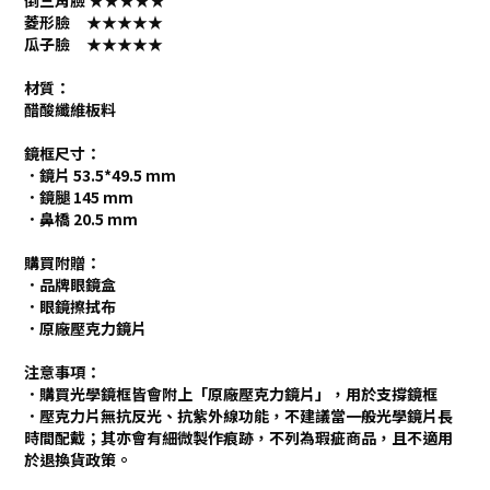
倒三角臉 ★★★★★
菱形臉 ★★★★★
瓜子臉 ★★★★★
材質：
醋酸纖維板料
鏡框尺寸：
．鏡片 53.5*49.5 mm
．鏡腿 145 mm
．鼻橋 20.5 mm
購買附贈：
．品牌眼鏡盒
．眼鏡擦拭布
．原廠壓克力鏡片
注意事項：
．購買光學鏡框皆會附上「原廠壓克力鏡片」，用於支撐鏡框
．壓克力片無抗反光、抗紫外線功能，不建議當一般光學鏡片長
時間配戴；其亦會有細微製作痕跡，不列為瑕疵商品，且不適用
於退換貨政策。