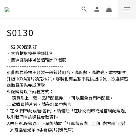
S0130
．$2,980配到好
．大方框形拉長臉部比例
．無須濾鏡即可營造輪廓立體感
-------------------------------
※此款為鏡框＋台製一般鏡片組合，高度數、高散光、遠視如欲
升級HOYA鏡片請先私訊，客製化商品恕不提供退換貨；欲選擇超
商取貨須先完成匯款
※配鏡有以下兩種方式：
一 隨貨附上一張「品牌配鏡券」，可以至全台門市配鏡。
二 欲購買鏡片者，請在訂單中留言
1.在KC門市配鏡過(會員)，請備註「在哪間門市或是官網配鏡過」
以利我們查詢過往度數資料
2.未在KC配鏡過，下單後請於「訂單留言處」上傳"處方籤"照片
（a.電腦驗光單 b手寫(試片)驗光單）