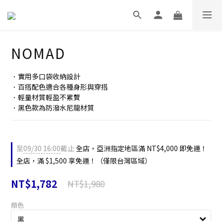
NOMAD
．實用多口袋收納設計
．百搭配色適合各種身形與穿搭
．輕量材質輕盈不累贅
．黑色款為防潑水尼龍材質
至
09/30 16:00
截止
全店，亞洲指定地區滿 NT$4,000 即免運！
全店，滿 $1,500 享免運！（僅限台灣區域）
NT$1,782
NT$1,980
顏色