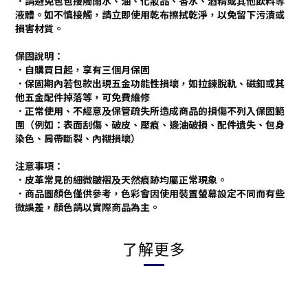
．請避免包包接觸雨水、油、化妝品、香水、酒精或其他飲料等
液體。如不慎接觸，請立即使用乾布擦拭乾淨，以免留下污漬或
損害材質。
保固說明：
．自購買日起，享有三個月保固
．保固期內若包款出現五金功能性損壞，如拉鍊脫軌、磁釦或其
他五金配件掉落等，可免費維修
．正常使用、不經意及保管疏失所造成商品的損傷不列入保固範
圍（例如：表面刮傷、破皮、壓痕、邊油破損、配件遺失、包身
染色、肩帶斷裂、內襯損壞）
注意事項：
．
皮革常見的細微皺褶及天然痕跡均屬正常現象。
．
商品圖顏色僅供參考，色彩會因使用裝置螢幕設定不同而有些
微誤差，顏色請以實際商品為主。
了解更多