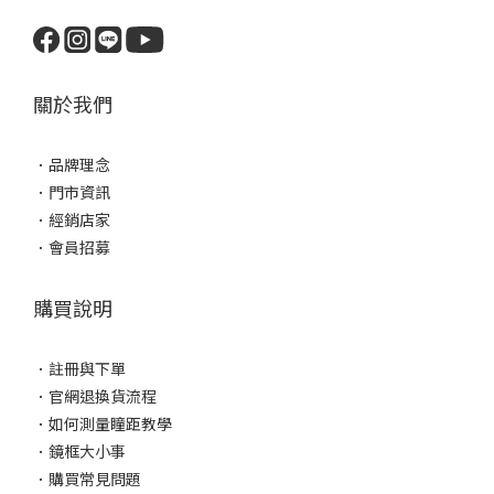
關於我們
．
品牌理念
．
門市資訊
．
經銷店家
．
會員招募
購買說明
．
註冊與下單
．
官網退換貨流程
．
如何測量瞳距教學
．
鏡框大小事
．
購買常見問題