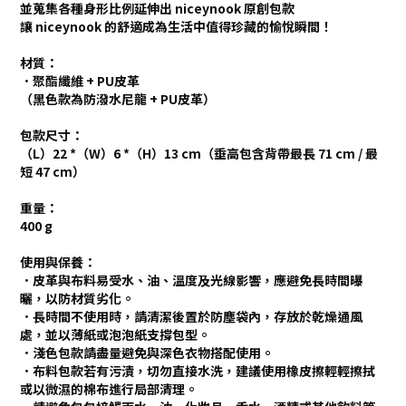
並蒐集各種身形比例延伸出 niceynook 原創包款
讓 niceynook 的舒適成為生活中值得珍藏的愉悅瞬間！
材質：
．
聚酯纖維 + PU皮革
（黑色款為防潑水尼龍 + PU皮革）
包款尺寸：
（L）22 *（W）6 *（H）13 cm（垂高包含背帶最長 71 cm / 最
短 47 cm）
重量：
400 g
使用與保養：
．皮革與布料易受水、油、溫度及光線影響，應避免長時間曝
曬，以防材質劣化。
．長時間不使用時，請清潔後置於防塵袋內，存放於乾燥通風
處，並以薄紙或泡泡紙支撐包型。
．淺色包款請盡量避免與深色衣物搭配使用。
．布料包款若有污漬，切勿直接水洗，建議使用橡皮擦輕輕擦拭
或以微濕的棉布進行局部清理。