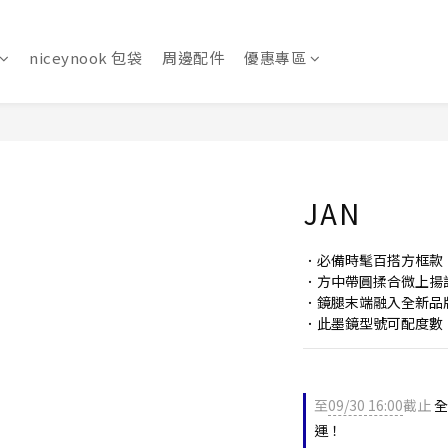
niceynook 包袋
周邊配件
優惠專區
JAN
．必備時髦百搭方框款
．方中帶圓揉合微上揚
．鏡腿末端融入全新品
．此墨鏡型號可配度數
至
09/30 16:00
截止
全
運！