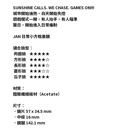
SUNSHINE CALLS. WE CHASE. GAMES ON!!!
城市開始過熱，白天開始失控
遊戲模式一開，有人抬手，有人瞄準
獵日，開始進入日常編制
JAN 日常小方框墨鏡
適合臉型：
肉圓臉 ★★★★★
方形臉 ★★★★☆
長形臉 ★★★★☆
菱形臉 ★★★☆☆
瓜子臉 ★★★★★
材質：
醋酸纖維板材（Acetate）
尺寸：
．鏡片 57 x 34.5 mm
．中樑 16 mm
．鏡腿 142.1 mm