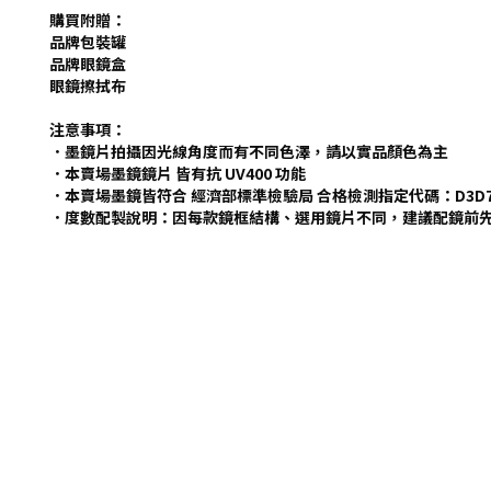
購買附贈：
品牌包裝罐
品牌眼鏡盒
眼鏡擦拭布
注意事項：
．墨鏡片拍攝因光線角度而有不同色澤，請以實品顏色為主
．本賣場墨鏡鏡片 皆有抗 UV400 功能
．本賣場墨鏡皆符合 經濟部標準檢驗局 合格檢測指定代碼：D3D7
．度數配製說明：因每款鏡框結構、選用鏡片不同，建議配鏡前