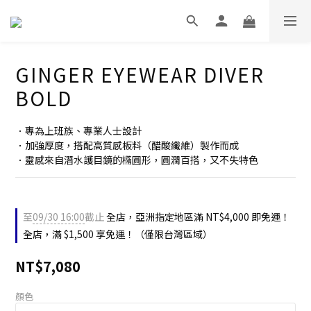
GINGER EYEWEAR DIVER
BOLD
．專為上班族、專業人士設計
．加強厚度，搭配高質感板料（醋酸纖維）製作而成
．靈感來自潛水護目鏡的橢圓形，圓潤百搭，又不失特色
至
09/30 16:00
截止
全店，亞洲指定地區滿 NT$4,000 即免運！
全店，滿 $1,500 享免運！（僅限台灣區域）
NT$7,080
顏色