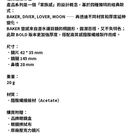
產品系列是一個「家族感」的設計概念，基於四種獨特的經典款
式：
BAKER, DIVER, LOVER, MOON —— 再透過不同材質和厚度延伸
變化。
BAKER
靈感來自潛水護目鏡的橢圓形，圓潤百搭，又不失特色
；
此款 BOLD 版本更加強厚度，搭配高質感醋酸纖維製作而成。
尺寸：
．鏡片 42 * 35 mm
．鏡腿 145 mm
．鼻橋 28 mm
重量：
20 g
材質：
．醋酸纖維板材（Acetate）
購買附贈：
．品牌眼鏡盒
．眼鏡擦拭布
．原廠壓克力鏡片