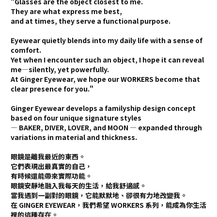
"Glasses are the object closest to me.
They are what express me best,
and at times, they serve a functional purpose.
Eyewear quietly blends into my daily life with a sense of
comfort.
Yet when I encounter such an object, I hope it can reveal
me—silently, yet powerfully.
At Ginger Eyewear, we hope our WORKERS become that
clear presence for you."
Ginger Eyewear develops a familyship design concept
based on four unique signature styles
— BAKER, DIVER, LOVER, and MOON — expanded through
variations in material and thickness.
眼鏡是離我最近的東西。
它們表現出最真實的自己，
有時候還能帶來實際功能。
眼鏡安靜地融入我每天的生活，給我舒適感。
當我遇到一副對的眼鏡，它能默默地、卻很有力地改變我。
在 GINGER EYEWEAR，我們希望
WORKERS
系列，能成為你生活
裡的這種存在。