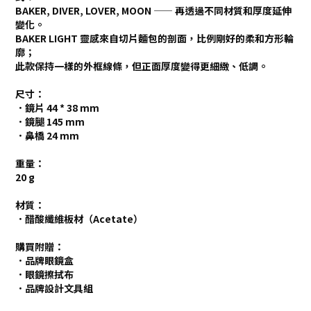
BAKER, DIVER, LOVER, MOON —— 再透過不同材質和厚度延伸
變化。
BAKER LIGHT
靈感來自切片麵包的剖面，比例剛好的柔和方形輪
廓
；
此款保持一樣的外框線條，但正面厚度變得更細緻、低調。
尺寸：
．鏡片 44 * 38 mm
．鏡腿 145 mm
．鼻橋 24 mm
重量：
20 g
材質：
．醋酸纖維板材（Acetate）
購買附贈：
．品牌眼鏡盒
．眼鏡擦拭布
．品牌設計文具組