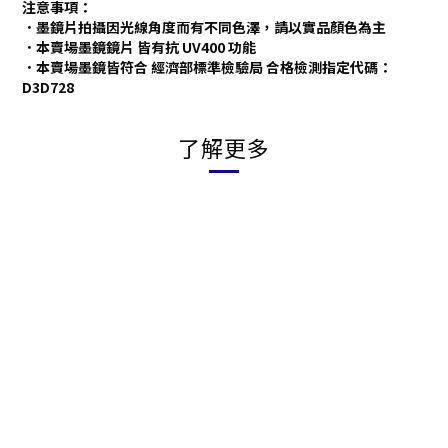
注意事項：
．墨鏡片拍攝因光線角度而有不同色澤，請以實品顏色為主
．本賣場墨鏡鏡片 皆有抗 UV400 功能
．本賣場墨鏡皆符合 經濟部標準檢驗局 合格檢測指定代碼：
D3D728
了解更多