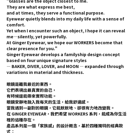
"Glasses are the object closest to me.
They are what express me best,
and at times, they serve a functional purpose.
Eyewear quietly blends into my daily life with a sense of
comfort.
Yet when I encounter such an object, I hope it can reveal
me—silently, yet powerfully.
At Ginger Eyewear, we hope our WORKERS become that
clear presence for you."
Ginger Eyewear develops a familyship design concept
based on four unique signature styles
— BAKER, DIVER, LOVER, and MOON — expanded through
variations in material and thickness.
眼鏡是離我最近的東西。
它們表現出最真實的自己，
有時候還能帶來實際功能。
眼鏡安靜地融入我每天的生活，給我舒適感。
當我遇到一副對的眼鏡，它能默默地、卻很有力地改變我。
在 GINGER EYEWEAR，我們希望
WORKERS
系列，能成為你生活
裡的這種存在。
產品系列是一個「家族感」的設計概念，基於四種獨特的經典款
式：