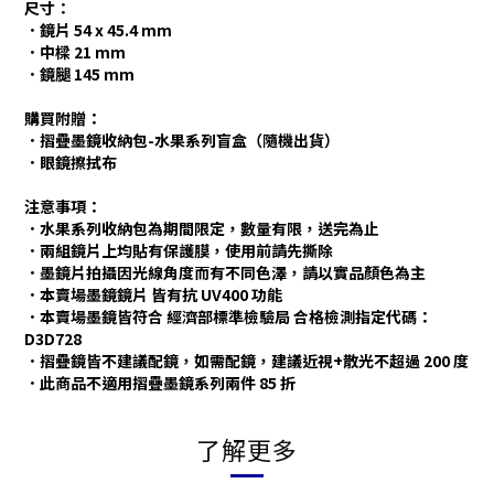
尺寸：
．鏡片 54 x 45.4 mm
．中樑 21 mm
．鏡腿 145 mm
購買附贈：
．摺疊墨鏡收納包-水果系列盲盒（隨機出貨）
．眼鏡擦拭布
注意事項：
．水果系列收納包為期間限定，數量有限，送完為止
．兩組鏡片上均貼有保護膜，使用前請先撕除
．墨鏡片拍攝因光線角度而有不同色澤，請以實品顏色為主
．本賣場墨鏡鏡片 皆有抗 UV400 功能
．本賣場墨鏡皆符合 經濟部標準檢驗局 合格檢測指定代碼：
D3D728
．摺疊鏡皆不建議配鏡，如需配鏡，建議近視+散光不超過 200 度
．此商品不適用摺疊墨鏡系列兩件 85 折
了解更多