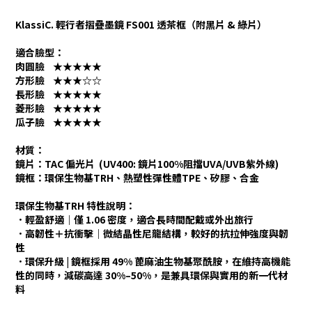
KlassiC. 輕行者摺疊墨鏡 FS001 透茶框（附黑片 & 綠片）
適合臉型：
肉圓臉 ★★★★★
方形臉 ★★★☆☆
長形臉 ★★★★★
菱形臉 ★★★★★
瓜子臉 ★★★★★
材質：
鏡片：TAC 偏光片 (UV400: 鏡片100%阻擋UVA/UVB紫外線)
鏡框：環保生物基TRH、熱塑性彈性體TPE、矽膠、合金
環保生物基TRH 特性說明：
．輕盈舒適｜僅 1.06 密度，適合長時間配戴或外出旅行
．高韌性＋抗衝擊｜微結晶性尼龍結構，較好的抗拉伸強度與韌
性
．環保升級 | 鏡框採用 49% 蓖麻油生物基聚酰胺，在維持高機能
性的同時，減碳高達 30%–50%，是兼具環保與實用的新一代材
料