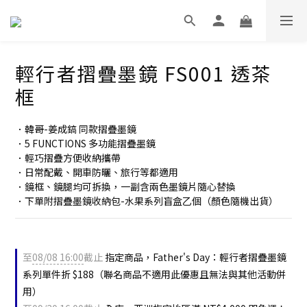
輕行者摺疊墨鏡 FS001 透茶
框
．韓哥-姜成鎬 同款摺疊墨鏡
．5 FUNCTIONS 多功能摺疊墨鏡
．輕巧摺疊方便收納攜帶
．日常配戴、開車防曬、旅行等都適用
．鏡框、鏡腿均可拆換，一副含兩色墨鏡片隨心替換
．下單附摺疊墨鏡收納包-水果系列盲盒乙個（顏色隨機出貨）
至
08/08 16:00
截止
指定商品，Father's Day：輕行者摺疊墨鏡
系列單件折 $188（聯名商品不適用此優惠且無法與其他活動併
用）