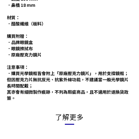
．鼻橋 18 mm
材質：
．醋酸纖維（板料）
購買附贈：
．品牌眼鏡盒
．眼鏡擦拭布
．原廠壓克力鏡片
注意事項：
．購買光學鏡框皆會附上「原廠壓克力鏡片」，用於支撐鏡框；
但因壓克力片無抗反光、抗紫外線功能，不建議當一般光學鏡片
長時間配戴；
其亦會有細微製作痕跡，不列為瑕疵商品，且不適用於退換貨政
策。
了解更多