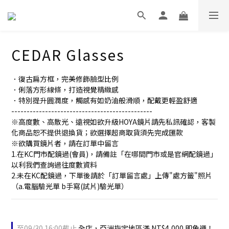
CEDAR Glasses
．復古扁方框，完美修飾臉型比例
．俐落方形線條，打造視覺精緻感
．特別提升圓潤度，觸感有如奶油般滑順，配戴更輕盈舒適
----------------------------------------------
※高度數、高散光、遠視如欲升級HOYA鏡片請先私訊確認，客製
化商品恕不提供退換貨；欲選擇超商取貨須先完成匯款
※欲購買鏡片者，請在訂單中留言
1.在KC門市配鏡過(會員)，請備註「在哪間門市或是官網配鏡過」
以利我們查詢過往度數資料
2.未在KC配鏡過，下單後請於「訂單留言處」上傳"處方籤"照片
（a.電腦驗光單 b手寫(試片)驗光單）
至
09/30 16:00
截止
全店，亞洲指定地區滿 NT$4,000 即免運！