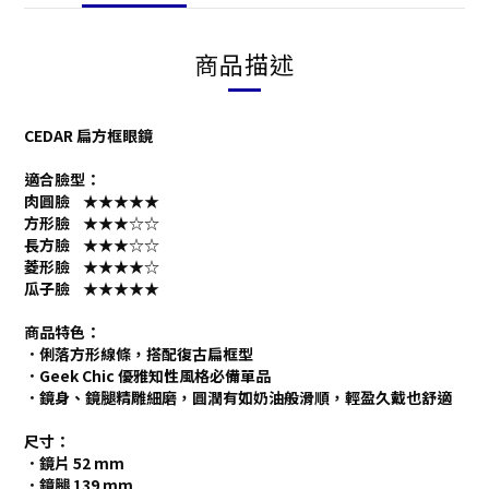
商品描述
CEDAR 扁方框眼鏡
適合臉型：
肉圓臉
★★★★
★
方形臉
★★★
☆
☆
長方臉
★★★
☆
☆
菱形臉 ★★★★
☆
瓜子臉 ★★★★★
商品特色：
．俐落方形線條，搭配復古扁框型
．Geek Chic 優雅知性風格必備單品
．鏡身、鏡腿精雕細磨，圓潤有如奶油般滑順，輕盈久戴也舒適
尺寸：
．鏡片 52 mm
．鏡腿 139 mm