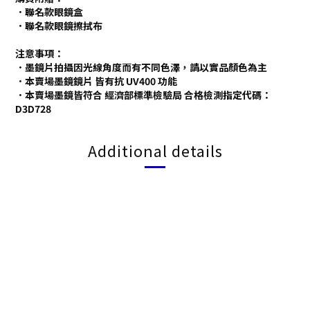
．聯名款眼鏡盒
．聯名款眼鏡擦拭布
注意事項：
．墨鏡片拍攝因光線角度而有不同色澤，請以實品顏色為主
．本賣場墨鏡鏡片 皆有抗 UV400 功能
．本賣場墨鏡皆符合 經濟部標準檢驗局 合格檢測指定代碼：
D3D728
Additional details