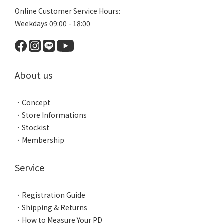
Online Customer Service Hours:
Weekdays 09:00 - 18:00
About us
．
Concept
．
Store Informations
．
Stockist
．
Membership
Service
．
Registration Guide
．
Shipping & Returns
．
How to Measure Your PD