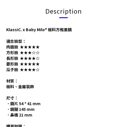
Description
KlassiC. x Baby Milo® 板料方框墨鏡
適合臉型：
肉圓臉 ★★★★★
方形臉 ★★★
☆
☆
長形臉 ★★
★
★
☆
菱形臉 ★★★
★
★
瓜子臉 ★★★★
☆
材質
：
板料、金屬裝飾
尺寸：
．鏡片 54 * 41 mm
．鏡腿 145 mm
．鼻橋 21 mm
購買附贈：