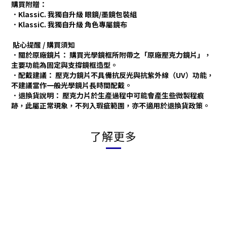
購買附贈：
．KlassiC. 我獨自升級 眼鏡/墨鏡包裝組
．KlassiC. 我獨自升級 角色專屬鏡布
貼心提醒 / 購買須知
．關於原廠鏡片： 購買光學鏡框所附帶之「原廠壓克力鏡片」，
主要功能為固定與支撐鏡框造型。
．配戴建議： 壓克力鏡片不具備抗反光與抗紫外線（UV）功能，
不建議當作一般光學鏡片長時間配戴。
．退換貨說明： 壓克力片於生產過程中可能會產生些微製程痕
跡，此屬正常現象，不列入瑕疵範圍，亦不適用於退換貨政策。
了解更多