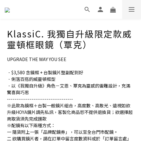
KlassiC. 我獨自升級限定款威
靈頓框眼鏡（覃克）
UPGRADE THE WAY YOU SEE
．$3,580 含鏡框 + 台製鏡片整副配到好
．俐落百搭的威靈頓框型
．以《我獨自升級》角色－艾恩、覃克為靈感的雷雕設計，充滿
驚喜與巧思
-----------------------------------
※此款為鏡框＋台製一般鏡片組合，高度數、高散光、遠視如欲
升級HOYA鏡片請先私訊，客製化商品恕不提供退換貨；欲選擇超
商取貨須先完成匯款
※配鏡有以下兩種方式：
一 隨貨附上一張「品牌配鏡券」，可以至全台門市配鏡。
二 欲購買鏡片者，請在訂單中留言度數資料或於「訂單留言處」