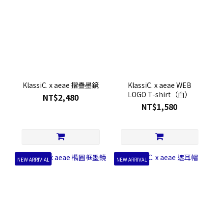
KlassiC. x aeae 摺疊墨鏡
KlassiC. x aeae WEB
LOGO T-shirt（白）
NT$2,480
NT$1,580
NEW ARRIVIAL
NEW ARRIVAL