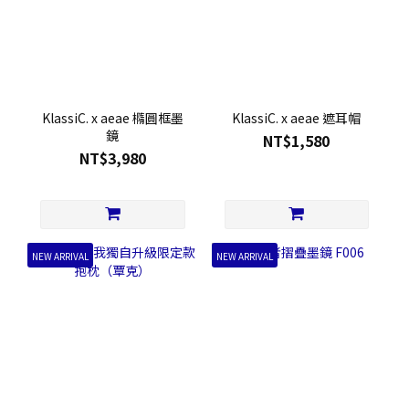
KlassiC. x aeae 橢圓框墨
KlassiC. x aeae 遮耳帽
鏡
NT$1,580
NT$3,980
NEW ARRIVAL
NEW ARRIVAL