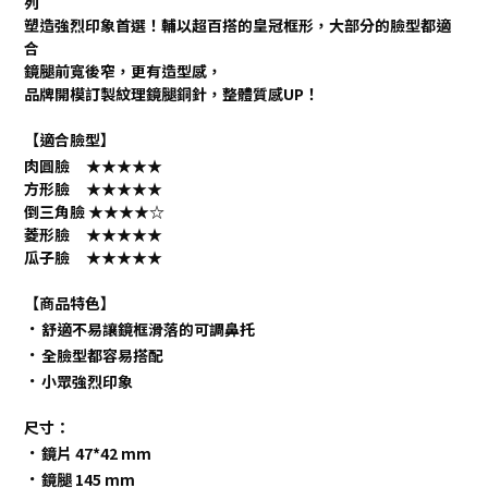
列
塑造強烈印象首選！輔以超百搭的皇冠框形，大部分的臉型都適
合
鏡腿前寬後窄，更有造型感，
品牌開模訂製紋理鏡腿銅針，整體質感UP！
【適合臉型】
肉圓臉
★★★★★
方形臉
★★★★★
倒三角臉
★★★★
☆
菱形臉 ★★★★★
瓜子臉
★★★★★
【商品特色】
．
舒適不易讓鏡框滑落的可調鼻托
．
全臉型都容易搭配
．
小眾強烈印象
尺寸：
．
鏡片 47*42 mm
．
鏡腿 145 mm