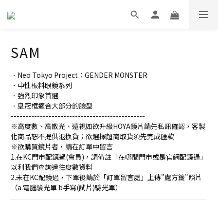
SAM
．Neo Tokyo Project：GENDER MONSTER
．中性板料眼鏡系列
．強烈印象首選
．皇冠框適合大部分的臉型
----------------------------------------------
※高度數、高散光、遠視如欲升級HOYA鏡片請先私訊確認，客製
化商品恕不提供退換貨；欲選擇超商取貨須先完成匯款
※欲購買鏡片者，請在訂單中留言
1.在KC門市配鏡過(會員)，請備註「在哪間門市或是官網配鏡過」
以利我們查詢過往度數資料
2.未在KC配鏡過，下單後請於「訂單留言處」上傳"處方籤"照片
（a.電腦驗光單 b手寫(試片)驗光單）