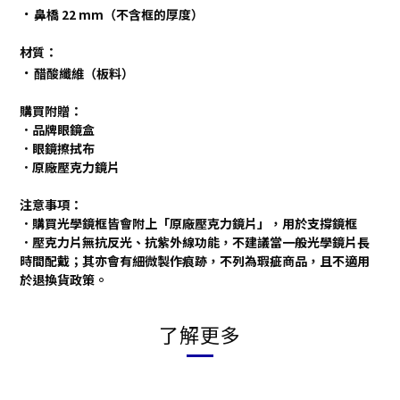
．
鼻橋 22 mm（不含框的厚度）
材質：
．
醋酸纖維（板料）
購買附贈：
．品牌眼鏡盒
．眼鏡擦拭布
．原廠壓克力鏡片
注意事項：
．購買光學鏡框皆會附上「原廠壓克力鏡片」，用於支撐鏡框
．壓克力片無抗反光、抗紫外線功能，不建議當一般光學鏡片長
時間配戴；其亦會有細微製作痕跡，不列為瑕疵商品，且不適用
於退換貨政策。
了解更多