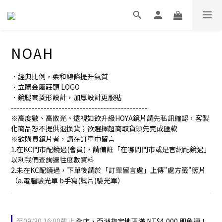
NOAH
．經典比例，柔和線條提升氣質
．立體金屬莊頭 LOGO
．鏡腿套菱形設計，加厚設計更服貼
----------------------------------------------
※高度數、高散光、遠視如欲升級HOYA鏡片請先私訊確認，客製
化商品恕不提供退換貨；欲選擇超商取貨須先完成匯款
※欲購買鏡片者，請在訂單中留言
1.在KC門市配鏡過(會員)，請備註「在哪間門市或是官網配鏡過」
以利我們查詢過往度數資料
2.未在KC配鏡過，下單後請於「訂單留言處」上傳"處方籤"照片
（a.電腦驗光單 b手寫(試片)驗光單）
至
09/30 16:00
截止
全店，亞洲指定地區滿 NT$4,000 即免運！