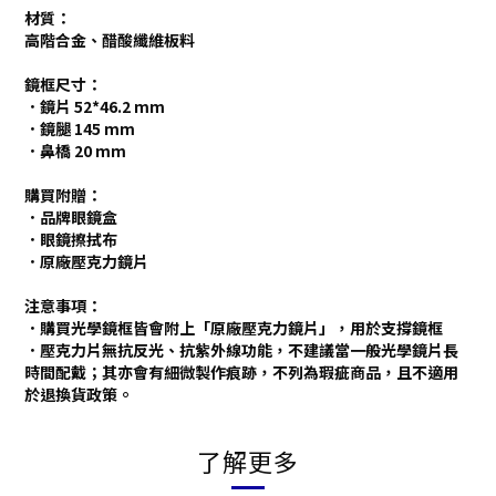
材質：
高階合金、醋酸纖維板料
鏡框尺寸：
．鏡片 52*46.2 mm
．鏡腿 145 mm
．鼻橋 20 mm
購買附贈：
．品牌眼鏡盒
．眼鏡擦拭布
．原廠壓克力鏡片
注意事項：
．購買光學鏡框皆會附上「原廠壓克力鏡片」，用於支撐鏡框
．壓克力片無抗反光、抗紫外線功能，不建議當一般光學鏡片長
時間配戴；其亦會有細微製作痕跡，不列為瑕疵商品
，且不適用
於退換貨政策。
了解更多