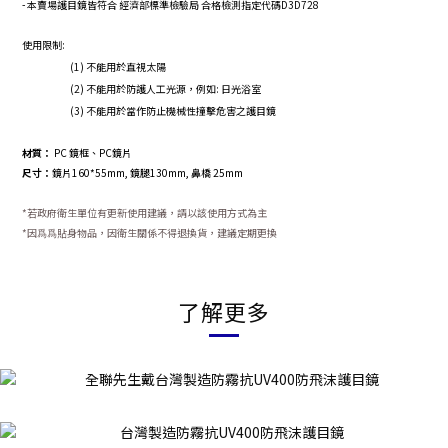
-
本賣場護目鏡皆符合 經濟部標準檢驗局 合格檢測指定代碼D3D728
使用限制
:
(1)
不能用於直視太陽
(2)
不能用於防護人工光源，例如
:
日光浴室
(3)
不能用於當作防止機械性撞擊危害之護目鏡
材質：
PC 鏡框、PC鏡片
尺寸：
鏡片160*55mm, 鏡腿130mm, 鼻橋 25mm
*若政府衛生單位有更新使用建議，請以該使用方式為主
*因爲爲貼身物品，因衛生關係不得退換貨，建議定期更換
了解更多