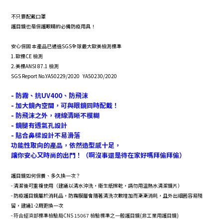
不只要配戴口罩
護目鏡也是保護眼睛的必備防疫用具！
安心保固 本產品已通過SGS全球最大歐美檢測標準
1.歐標CE 檢測
2.美標ANSI 87.1 檢測
SGS Report No.YA50229/2020 YA50230/2020
- 防霧、抗UV400、防飛沫
- 加大鏡內空間，可與眼鏡同時配戴！
- 防飛沫之外，視線清晰不模糊
- 鏡腿有透氣孔設計
- 貼合鼻樑設計不易滑落
功能性取向的產品，依然造型感十足，
讓你安心又時尚的出門！（啊沒事還是待在家好嗎拜偷拜偷）
護目鏡如何保養、多久換一次？
- 清潔後可重複使用（建議以清水沖洗，衛生紙擦乾，請勿用溫熱水清潔鏡片）
- 防疫護目鏡屬於消耗品，防霧膜層會隨著清洗次數增加而漸漸消耗，且外出細菌容易殘
留，建議1-2周更換一次
-
符合經濟部標準檢驗局
CNS 15067
檢驗標準之一般護目鏡
(
非工業用護目鏡
)