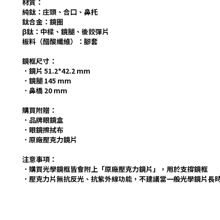
材質：
純鈦：庄頭、合口、鼻托
鈦合金：鏡圈
β鈦：中樑、鏡腿、後鉸彈片
板料（醋酸纖維）：腳套
鏡框尺寸：
．鏡片 51.2*42.2 mm
．鏡腿 145 mm
．鼻橋 20 mm
購買附贈：
．品牌眼鏡盒
．眼鏡擦拭布
．原廠壓克力鏡片
注意事項：
．購買光學鏡框皆會附上「原廠壓克力鏡片」，用於支撐鏡框
．壓克力片無抗反光、抗紫外線功能，不建議當一般光學鏡片長