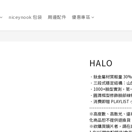
niceynook 包袋
周邊配件
優惠專區
HALO
．鈦金屬材質輕量 30%
．三段式穩定結構：山型支
．1000+臉型實測，
．圓潤框型修飾臉部線
．消費即贈 PLAYLIST
------------------------
※高度數、高散光、遠
化商品恕不提供退換貨
※欲購買鏡片者，請在