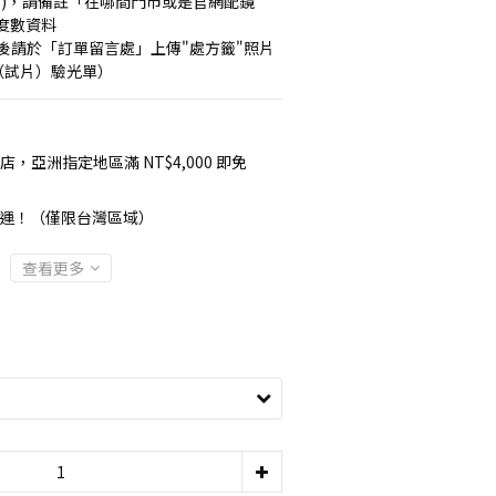
會員)，請備註「在哪間門市或是官網配鏡
度數資料
單後請於「訂單留言處」上傳"處方籤"照片
寫（試片）驗光單）
店，亞洲指定地區滿 NT$4,000 即免
 享免運！（僅限台灣區域）
查看更多