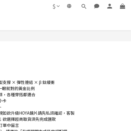
$
立即購買
撐 × 彈性連結 × β 鈦緩衝
第一眼就對的黃金比例
條，各種穿搭都適合
 小卡
-
視如欲升級HOYA鏡片請先私訊確認，客製
；欲選擇超商取貨須先完成匯款
訂單中留言