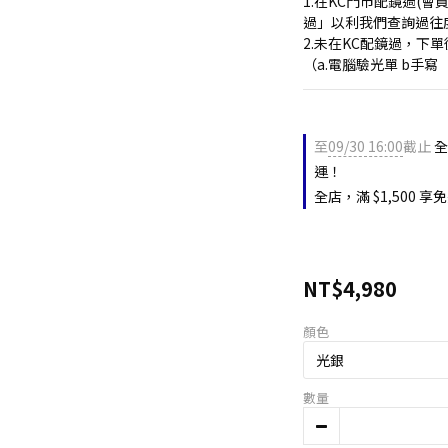
1.在KC門市配鏡過(
過」以利我們查詢過往
2.未在KC配鏡過，下
（a.電腦驗光單 b手
至
09/30 16:00
截止
全
運！
全店，滿 $1,500
NT$4,980
顏色
數量