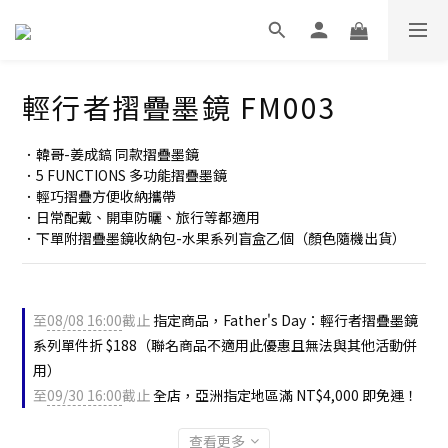
輕行者摺疊墨鏡 FM003
．韓哥-姜成鎬 同款摺疊墨鏡
．5 FUNCTIONS 多功能摺疊墨鏡
．輕巧摺疊方便收納攜帶
．日常配戴、開車防曬、旅行等都適用
．下單附摺疊墨鏡收納包-水果系列盲盒乙個（顏色隨機出貨）
至
08/08 16:00
截止
指定商品，Father's Day：輕行者摺疊墨鏡
系列單件折 $188（聯名商品不適用此優惠且無法與其他活動併
用）
至
09/30 16:00
截止
全店，亞洲指定地區滿 NT$4,000 即免運！
查看更多