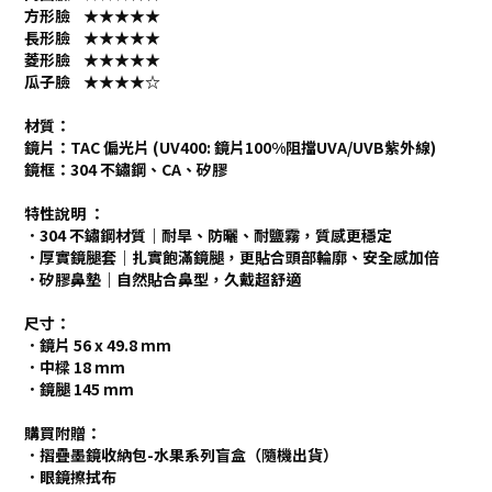
方形臉 ★★★★★
長形臉 ★★★★★
菱形臉 ★★★★★
瓜子臉 ★★★★☆
材質：
鏡片：TAC 偏光片 (UV400: 鏡片100%阻擋UVA/UVB紫外線)
鏡框：304 不鏽鋼、CA、矽膠
特性說明 ：
．304 不鏽鋼材質｜耐旱、防曬、耐鹽霧，質感更穩定
．厚實鏡腿套｜扎實飽滿鏡腿，更貼合頭部輪廓、安全感加倍
．矽膠鼻墊｜自然貼合鼻型，久戴超舒適
尺寸：
．鏡片 56 x 49.8 mm
．中樑 18 mm
．鏡腿 145 mm
購買附贈：
．摺疊墨鏡收納包-水果系列盲盒（隨機出貨）
．眼鏡擦拭布