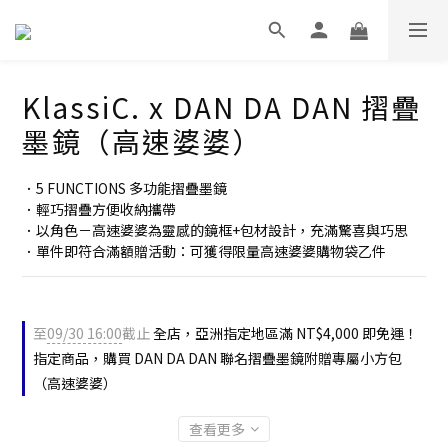
KlassiC. x DAN DA DAN 摺疊
墨鏡（高速婆婆）
．5 FUNCTIONS 多功能摺疊墨鏡
．輕巧摺疊方便收納攜帶
．以角色－高速婆婆為靈感的鏡框+包材設計，充滿驚喜與巧思
．單件即符合滿額贈活動：可獲得限量高速婆婆購物袋乙件
至
09/30 16:00
截止
全店，亞洲指定地區滿 NT$4,000 即免運！
指定商品，購買 DAN DA DAN 聯名摺疊墨鏡附贈專屬小方包
（高速婆婆）
查看更多