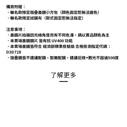
購買附贈：
．聯名款限定摺疊墨鏡小方包（顏色固定恕無法選色）
．聯名款限定拭鏡布（款式固定恕無法指定）
注意事項：
．墨鏡片拍攝因光線角度而有不同色澤，請以實品顏色為主
．本賣場墨鏡鏡片 皆有抗 UV400 功能
．本賣場墨鏡皆符合 經濟部標準檢驗局 合格檢測指定代碼：
D3D728
．摺疊鏡皆不建議配鏡，如需配鏡，建議近視+散光不超過500度
了解更多