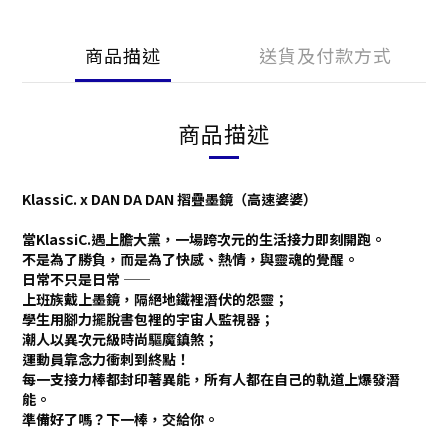
商品描述
送貨及付款方式
商品描述
KlassiC. x DAN DA DAN 摺疊墨鏡（高速婆婆）
當KlassiC.遇上膽大黨，一場跨次元的生活接力即刻開跑。
不是為了勝負，而是為了快感、熱情，與靈魂的覺醒。
日常不只是日常 ——
上班族戴上墨鏡，隔絕地鐵裡潛伏的怨靈；
學生用腳力擺脫書包裡的宇宙人監視器；
潮人以異次元級時尚驅魔鎮煞；
運動員靠念力衝刺到終點！
每一支接力棒都封印著異能，所有人都在自己的軌道上爆發潛
能。
準備好了嗎？下一棒，交給你。