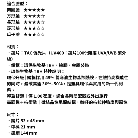
適合臉型：
肉圓臉 ★★★★★
方形臉 ★★★★☆
長形臉 ★★★★☆
菱形臉 ★★★☆☆
瓜子臉 ★★★☆☆
材質：
．鏡片：TAC 偏光片（UV400：鏡片100%阻擋 UVA/UVB 紫外
線）
．鏡框：環保生物基TRH、橡膠、金屬裝飾
．環保生物基 TRH 特性說明：
環保升級 | 鏡框採用 49% 蓖麻油生物基聚酰胺，在維持高機能性
的同時，減碳高達 30%–50%，是兼具環保與實用的新一代材
料。
輕盈舒適｜僅 1.06 密度，適合長時間配戴或外出旅行
高韌性＋抗衝擊｜微結晶性尼龍結構，較好的抗拉伸強度與韌性
尺寸：
．鏡片 53 x 45 mm
．中樑 21 mm
．鏡腿 144 mm