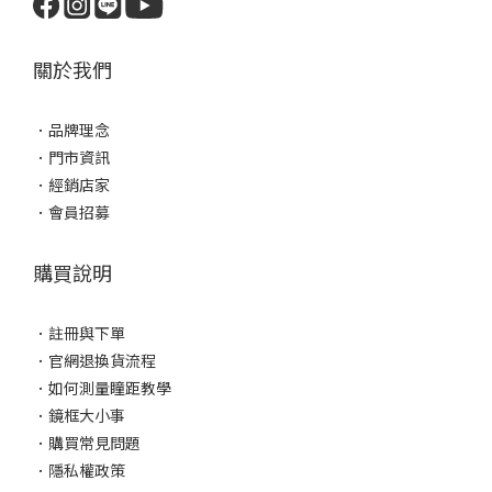
關於我們
．
品牌理念
．
門市資訊
．
經銷店家
．
會員招募
購買說明
．
註冊與下單
．
官網退換貨流程
．
如何測量瞳距教學
．
鏡框大小事
．
購買常見問題
．
隱私權政策