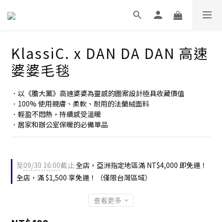
KlassiC. x DAN DA DAN 高速
婆婆毛毯
．以《膽大黨》高速婆婆為靈感的圖案設計極具收藏價值
．100% 使用親膚、柔軟、耐用的法蘭絨面料
．輕盈不悶熱，持續感受溫暖
．居家和辦公室保暖的必備單品
至
09/30 16:00
截止
全店，亞洲指定地區滿 NT$4,000 即免運！
全店，滿 $1,500 享免運！（僅限台灣區域）
查看更多