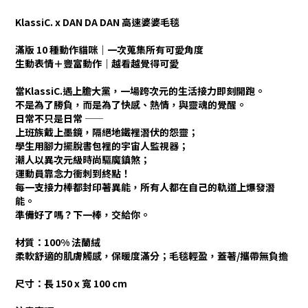
KlassiC. x DAN DA DAN 高速婆婆毛毯
滿版 10 種動作貓咪｜一次蒐集所有可愛角度
生動表情＋豐富動作｜越看越覺得可愛
當KlassiC.遇上膽大黨，一場跨次元的生活接力即刻開跑。
不是為了勝負，而是為了快感、熱情，與靈魂的覺醒。
日常不只是日常 ——
上班族戴上墨鏡，隔絕地鐵裡潛伏的怨靈；
學生用腳力擺脫書包裡的宇宙人監視器；
潮人以異次元級時尚驅魔鎮煞；
運動員靠念力衝刺到終點！
每一支接力棒都封印著異能，所有人都在自己的軌道上爆發潛
能。
準備好了嗎？下一棒，交給你。
材質：
100% 法蘭絨
柔軟舒適的肌膚觸感，保暖度滿分；毛毯輕盈，蓋著/攜帶無負擔
尺寸：長 150 x 寬 100 cm