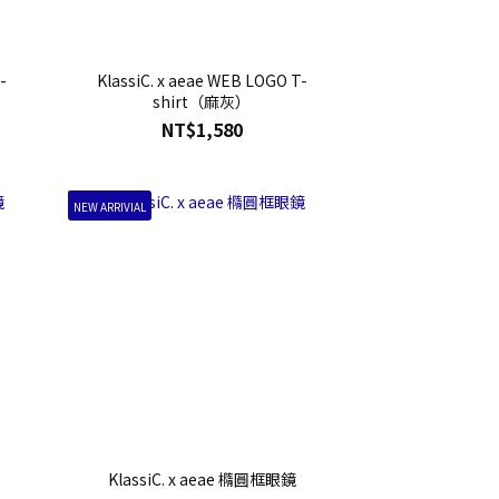
-
KlassiC. x aeae WEB LOGO T-
shirt（麻灰）
NT$1,580
NEW ARRIVIAL
KlassiC. x aeae 橢圓框眼鏡