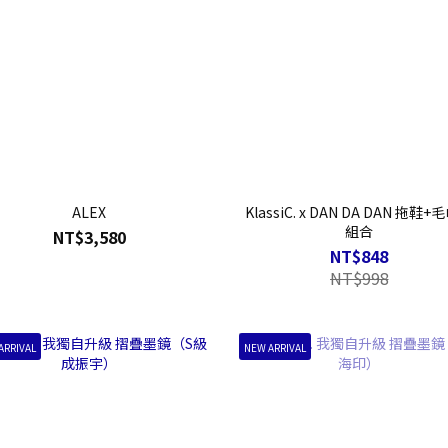
ALEX
KlassiC. x DAN DA DAN 拖鞋
組合
NT$3,580
NT$848
NT$998
ARRIVAL
NEW ARRIVAL