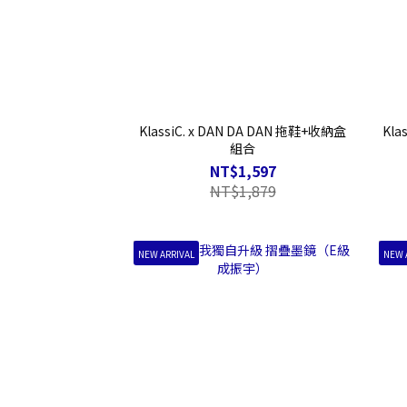
KlassiC. x DAN DA DAN 拖鞋+收納盒
Kl
組合
NT$1,597
NT$1,879
NEW ARRIVAL
NEW 