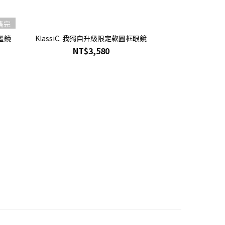
售完
框墨鏡
KlassiC. 我獨自升級限定款圓框眼鏡
NT$3,580