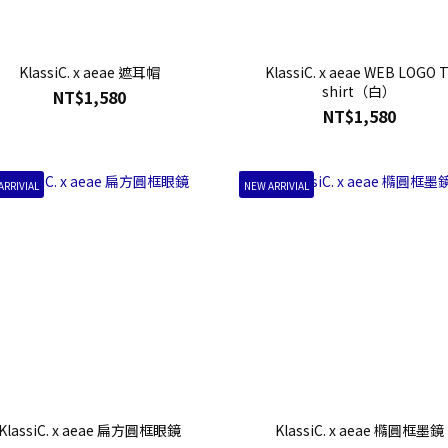
KlassiC. x aeae 遮耳帽
KlassiC. x aeae WEB LOGO T
shirt（白）
NT$1,580
NT$1,580
ARRIVIAL
NEW ARRIVIAL
KlassiC. x aeae 扁方圓框眼鏡
KlassiC. x aeae 橢圓框墨鏡