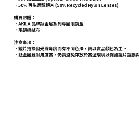
．50% 再生尼龍鏡片 (50% Recycled Nylon Lenses)
購買附贈：
．AKILA 品牌鈦金屬系列專屬眼鏡盒
．眼鏡擦拭布
注意事項：
．鏡片拍攝因光線角度而有不同色澤，請以實品顏色為主。
．鈦金屬雖耐用度高，仍請避免存放於高溫環境以保護鏡片鍍膜與