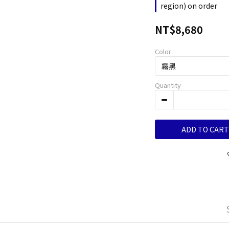
region) on order
NT$8,680
Color
Quantity
ADD TO CART