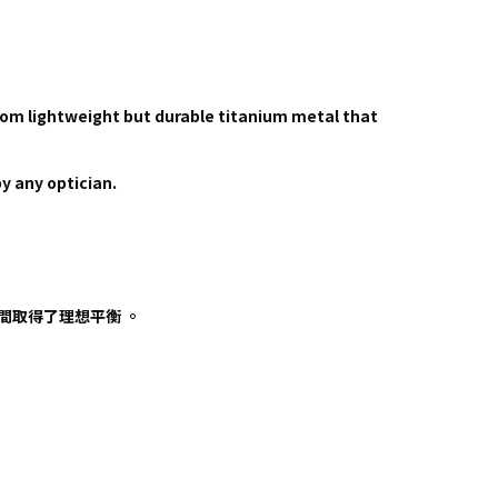
rom lightweight but durable titanium metal that
y any optician.
之間取得了理想平衡 。