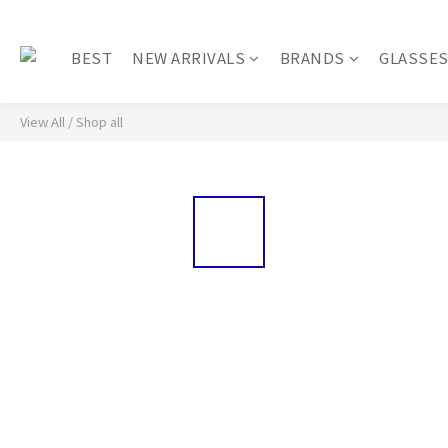
BEST
NEW ARRIVALS
BRANDS
GLASSE
View All
/
Shop all