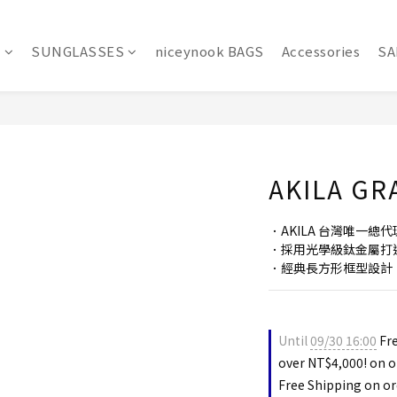
S
SUNGLASSES
niceynook BAGS
Accessories
SA
AKILA GR
．AKILA 台灣唯一總代
．採用光學級鈦金屬打
．經典長方形框型設計
Until
09/30 16:00
Fre
over NT$4,000! on o
Free Shipping on or