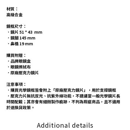
材質：
高級合金
鏡框尺寸：
．鏡片 51 * 43 mm
．鏡腿 145 mm
．鼻橋 19 mm
購買附贈：
．品牌眼鏡盒
．眼鏡擦拭布
．原廠壓克力鏡片
注意事項：
．購買光學鏡框皆會附上「原廠壓克力鏡片」，用於支撐鏡框
．壓克力片無抗反光、抗紫外線功能，不建議當一般光學鏡片長
時間配戴；其亦會有細微製作痕跡，不列為瑕疵商品，且不適用
於退換貨政策。
Additional details