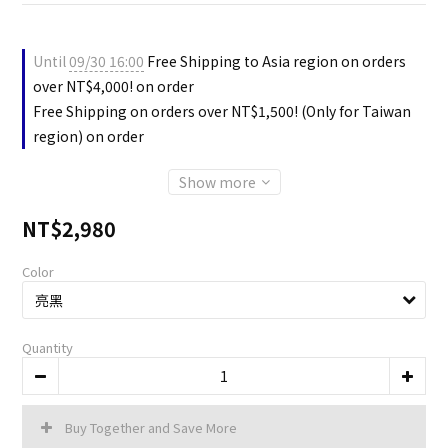
Until
09/30 16:00
Free Shipping to Asia region on orders
over NT$4,000! on order
Free Shipping on orders over NT$1,500! (Only for Taiwan
region) on order
Show more
NT$2,980
Color
Quantity
Buy Together and Save More