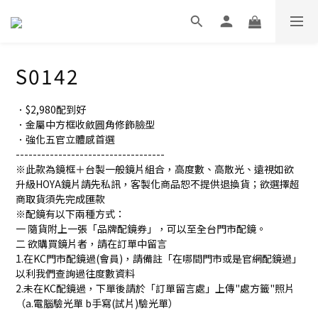
S0142
．$2,980配到好
．金屬中方框收斂圓角修飾臉型
．強化五官立體感首選
-----------------------------------
※此款為鏡框＋台製一般鏡片組合，高度數、高散光、遠視如欲
升級HOYA鏡片請先私訊，客製化商品恕不提供退換貨；欲選擇超
商取貨須先完成匯款
※配鏡有以下兩種方式：
一 隨貨附上一張「品牌配鏡券」，可以至全台門市配鏡。
二 欲購買鏡片者，請在訂單中留言
1.在KC門市配鏡過(會員)，請備註「在哪間門市或是官網配鏡過」
以利我們查詢過往度數資料
2.未在KC配鏡過，下單後請於「訂單留言處」上傳"處方籤"照片
（a.電腦驗光單 b手寫(試片)驗光單）