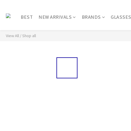
BEST
NEW ARRIVALS
BRANDS
GLASSE
View All
/
Shop all