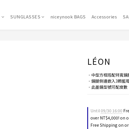
S
SUNGLASSES
niceynook BAGS
Accessories
SA
LÉON
．中型方框搭配特寬鏡
．鏡腿側邊嵌入3顆藍
．此墨鏡型號可配度數
Until
09/30 16:00
Fre
over NT$4,000! on o
Free Shipping on or