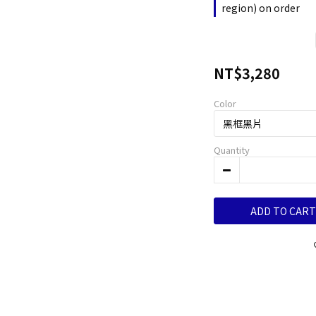
region) on order
NT$3,280
Color
Quantity
ADD TO CART