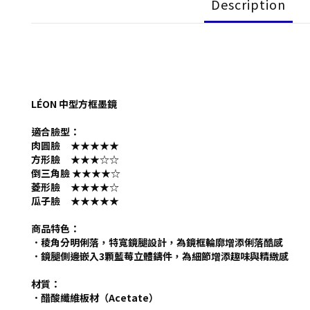
Description
LÉON 中型方框墨鏡
適合臉型：
肉圓臉 ★★★★★
方形臉 ★★★
☆
☆
倒三角臉 ★★★★
☆
菱形臉 ★★★★
☆
瓜子臉 ★★★★★
商品特色：
．稜角分明俐落，特寬鏡腿設計，為鏡框輪廓增添俐落酷感
．鏡腿側邊嵌入3顆藍莓立體鑄件，為細節增添趣味與精緻感
材質：
．醋酸纖維板材（Acetate）