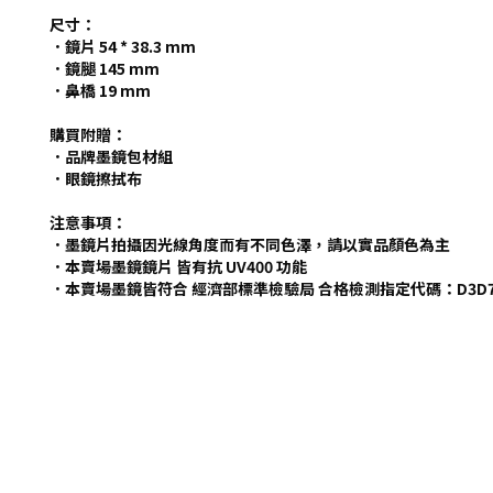
尺寸：
．鏡片 54 * 38.3 mm
．鏡腿 145 mm
．鼻橋 19 mm
購買附贈：
．
品牌墨鏡包材組
．眼鏡擦拭布
注意事項：
．墨鏡片拍攝因光線角度而有不同色澤，請以實品顏色為主
．本賣場墨鏡鏡片 皆有抗 UV400 功能
．本賣場墨鏡皆符合 經濟部標準檢驗局 合格檢測指定代碼：D3D7