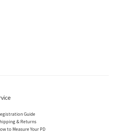
rvice
egistration Guide
hipping & Returns
ow to Measure Your PD