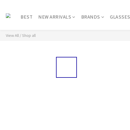
BEST
NEW ARRIVALS
BRANDS
GLASSE
View All
/
Shop all