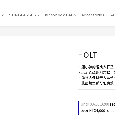
S
SUNGLASSES
niceynook BAGS
Accessories
SA
HOLT
．顯小臉的經典大框型
．以流線型的粗方框，
．鏡腿內外側嵌入藍莓
．此墨鏡型號可配度數
Until
09/30 16:00
Fre
over NT$4,000! on o