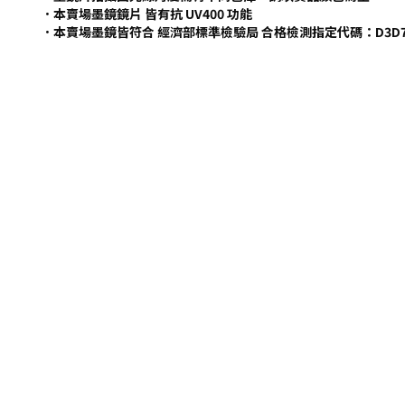
．本賣場墨鏡鏡片 皆有抗 UV400 功能
．本賣場墨鏡皆符合 經濟部標準檢驗局 合格檢測指定代碼：D3D7