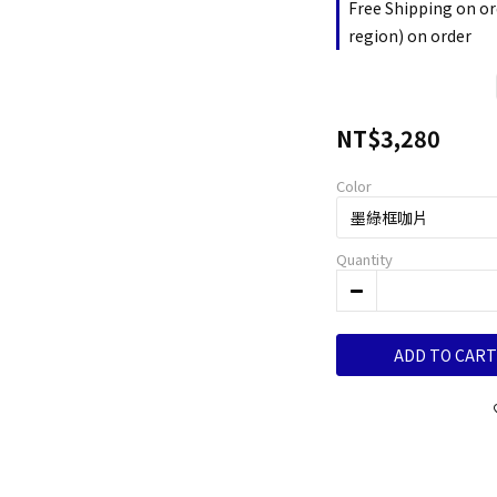
Free Shipping on or
region) on order
NT$3,280
Color
Quantity
ADD TO CART