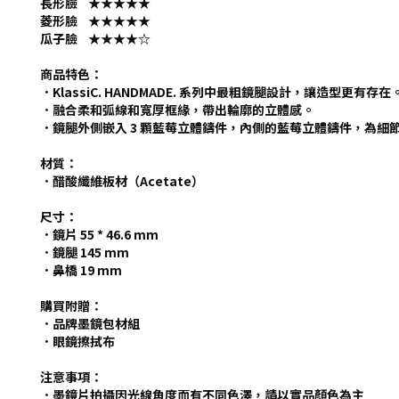
長形臉 ★★★★★
菱形臉 ★★★★★
瓜子臉 ★★★★
☆
商品特色：
．KlassiC. HANDMADE. 系列中最粗鏡腿設計，讓造型更有存在
．融合柔和弧線和寬厚框緣，帶出輪廓的立體感。
．鏡腿外側嵌入 3 顆藍莓立體鑄件，內側的藍莓立體鑄件，為細
材質：
．醋酸纖維板材（Acetate）
尺寸：
．鏡片 55 * 46.6 mm
．鏡腿 145 mm
．鼻橋 19 mm
購買附贈：
．
品牌墨鏡包材組
．眼鏡擦拭布
注意事項：
．墨鏡片拍攝因光線角度而有不同色澤，請以實品顏色為主