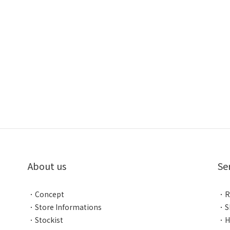
About us
Se
．
Concept
．
R
．
Store Informations
．
S
．
Stockist
．
H