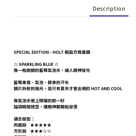
Description
SPECIAL EDITION - HOLT 粗扁方框墨鏡
☆ SPARKLING BLUE ☆
像一瓶剛開的藍莓氣泡水，讓人眼神發光
藍莓果香、氣泡、鎖骨的汗水
鏡片折射的陽光，是只有夏天才會出現的 HOT AND COOL
像氣泡水衝上喉嚨的那一秒
腦袋瞬間放空，連眼神都開始發燙
適合臉型：
肉圓臉 ★★★★★
方形臉 ★★★
☆
☆