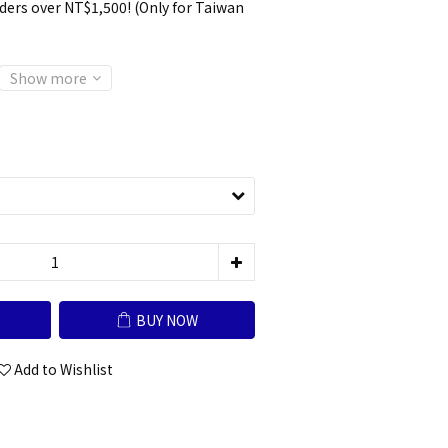
ders over NT$1,500! (Only for Taiwan
Show more
BUY NOW
Add to Wishlist