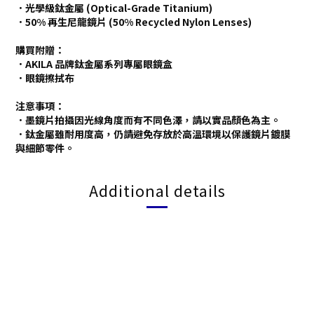
．光學級鈦金屬 (Optical-Grade Titanium)
．50% 再生尼龍鏡片 (50% Recycled Nylon Lenses)
購買附贈：
．AKILA 品牌鈦金屬系列專屬眼鏡盒
．眼鏡擦拭布
注意事項：
．墨鏡片拍攝因光線角度而有不同色澤，請以實品顏色為主。
．鈦金屬雖耐用度高，仍請避免存放於高溫環境以保護鏡片鍍膜
與細節零件。
Additional details