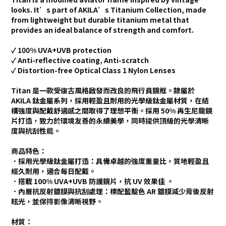
looks. It’s part of AKILA’s Titanium Collection, made
from lightweight but durable titanium metal that
provides an ideal balance of strength and comfort.
✓ 100% UVA+UVB protection
✓ Anti-reflective coating, Anti-scratch
✓ Distortion-free Optical Class 1 Nylon Lenses
Titan 是一款受復古風格啟發而改良的飛行員鏡框。隸屬於
AKILA 鈦金屬系列，採用輕盈且耐用的光學級鈦金屬材質，在結
構強度與配戴舒適感之間取得了理想平衡。採用 50% 再生尼龍鏡
片打造，致力於環境友善的永續美學，同時提供頂級的光學清晰
度與抗刮性能。
商品特色：
．採用光學級鈦金屬打造：具備卓越的強度重量比，質地輕盈且
經久耐用，適合每日配戴。
．搭載 100% UVA+UVB 防護鏡片，抗 UV 效果佳 。
．內層抗反射鍍膜與抗刮處理：標配藍靛色 AR 鍍膜減少背後反射
眩光，並保持影像清晰視野。
材質：