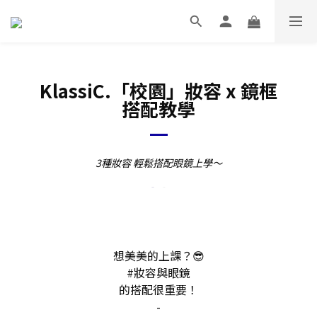
KlassiC.
「校園」妝容 x 鏡框
搭配教學
3種妝容 輕鬆搭配眼鏡上學～
想美美的上課？😎
#妝容與眼鏡
的搭配很重要！
-