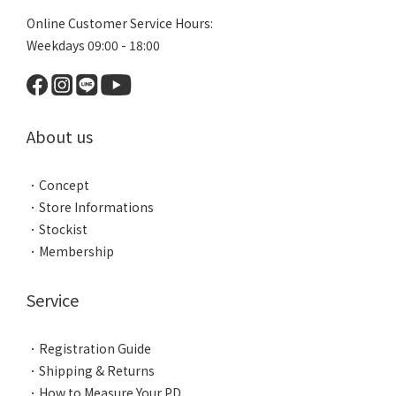
Online Customer Service Hours:
Weekdays 09:00 - 18:00
About us
．
Concept
．
Store Informations
．
Stockist
．
Membership
Service
．
Registration Guide
．
Shipping & Returns
．
How to Measure Your PD