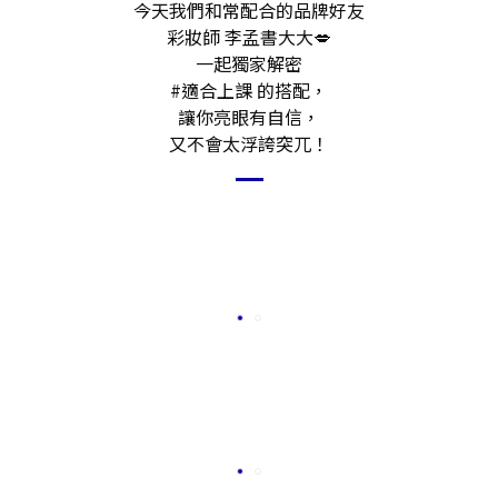
今天我們和常配合的品牌好友
彩妝師 李孟書大大💋
一起獨家解密
#適合上課 的搭配，
讓你亮眼有自信，
又不會太浮誇突兀！