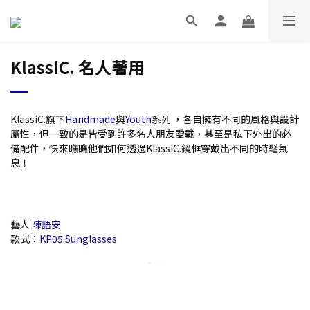
KlassiC. 名人著用
KlassiC.旗下
Handmade
與
Youth
系列 ，各自擁有不同的風格與設計
屬性，但一致的是皆受到許多名人朋友愛戴，甚至是私下外出的必
備配件，快來瞧瞧他們如何透過KlassiC.鏡框穿戴出不同的時髦氣
息！
藝人
陳語安
款式：
KP05 Sunglasses