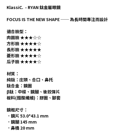
KlassiC. - RYAN 鈦金屬眼鏡
FOCUS IS THE NEW SHAPE ── 為長時間專注而設計
適合臉型：
肉圓臉 ★★★
☆
☆
方形臉 ★★★★
☆
長形臉 ★★★★★
菱形臉 ★★★★
☆
瓜子臉 ★★★★
☆
材質：
純鈦：庄頭、合口、鼻托
鈦合金：鏡圈
β鈦：中樑、鏡腿、後鉸彈片
板料(醋酸纖維)：膠圈、腳套
鏡框尺寸：
．鏡片 53.0*43.1 mm
．鏡腿 145 mm
．鼻橋 20 mm