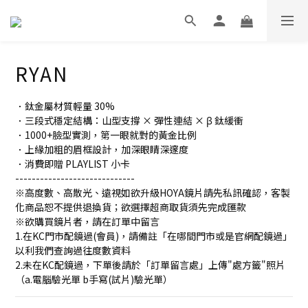
RYAN
．鈦金屬材質輕量 30%
．三段式穩定結構：山型支撐 × 彈性連結 × β 鈦緩衝
．1000+臉型實測，第一眼就對的黃金比例
．上緣加粗的眉框設計，加深眼睛深邃度
．消費即贈 PLAYLIST 小卡
-----------------------------
※高度數、高散光、遠視如欲升級HOYA鏡片請先私訊確認，客製
化商品恕不提供退換貨；欲選擇超商取貨須先完成匯款
※欲購買鏡片者，請在訂單中留言
1.在KC門市配鏡過(會員)，請備註「在哪間門市或是官網配鏡過」
以利我們查詢過往度數資料
2.未在KC配鏡過，下單後請於「訂單留言處」上傳"處方籤"照片
（a.電腦驗光單 b手寫(試片)驗光單）