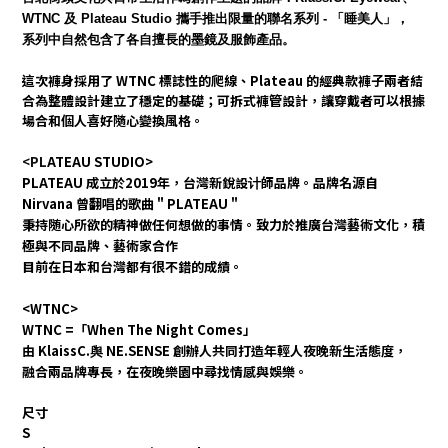
WTNC 及 Plateau Studio 攜手推出限量的聯名系列 - 「睡美人」，
系列中自然包含了各自擅長的
墨鏡及
服飾產品。
這次褲身採用了 WTNC 標誌性的爬線、Plateau 的經典款褲子兩者結
合為整體設計建立了穩定的基礎；可拆式褲管設計，讓穿戴者可以根據
場合和個人喜好隨心變換風格。
<PL
ATEAU STUDIO>
PLATEAU 成立於2019年，台灣新銳設计師品牌。品牌名源自
Nirvana 曾翻唱的歌曲＂PLATEAU＂
秉持随心所欲的精神做任何想做的事情。致力於推廣台灣藝術文化，積
極與不同品牌、藝術家合作
目前在日本和台灣都有很不錯的成績。
<WTNC>
WTNC =「When The Night Comes」
由 KlaissC.舆 NE.SENSE 創辦人共同打造年輕人夜晚新生活態度，
融合兩品牌專長，在夜晚樂園中尋找情感與娛樂。
尺寸
S