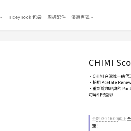
niceynook 包袋
周邊配件
優惠專區
CHIMI Sc
．CHIMI 台灣唯一總代
．採用 Acetate Re
．重新詮釋經典的 Pa
切角相得益彰
至
09/30 16:00
截止
全
運！