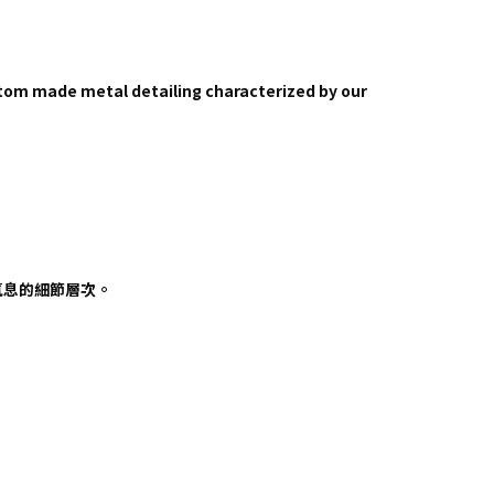
stom made metal detailing characterized by our
氣息的細節層次。