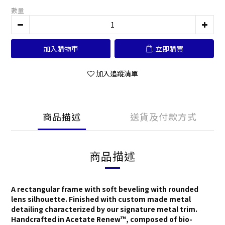
數量
加入購物車
立即購買
加入追蹤清單
商品描述
送貨及付款方式
商品描述
A rectangular frame with soft beveling with rounded
lens silhouette. Finished with custom made metal
detailing characterized by our signature metal trim.
Handcrafted in Acetate Renew™, composed of bio-