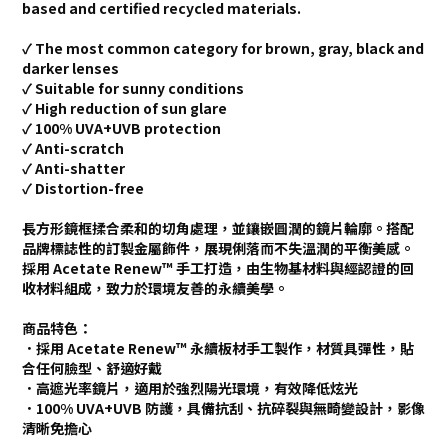
based and certified recycled materials.
✓ The most common category for brown, gray, black and
darker lenses
✓ Suitable for sunny conditions
✓ High reduction of sun glare
✓ 100% UVA+UVB protection
✓ Anti-scratch
✓ Anti-shatter
✓ Distortion-free
長方形鏡框揉合柔和的切角處理，並鑲嵌圓潤的鏡片輪廓。搭配
品牌標誌性的訂製金屬飾件，展現俐落而不失溫潤的平衡美感。
採用 Acetate Renew™ 手工打造，由生物基材料與經認證的回
收材料組成，致力於環境友善的永續美學。
商品特色：
．採用 Acetate Renew™ 永續板材手工製作，材質具彈性，貼
合任何臉型、舒適好戴
．高遮光率鏡片，適用於強烈陽光環境，有效降低炫光
．100% UVA+UVB 防護，具備抗刮、抗碎裂與無畸變設計，影像
清晰免擔心