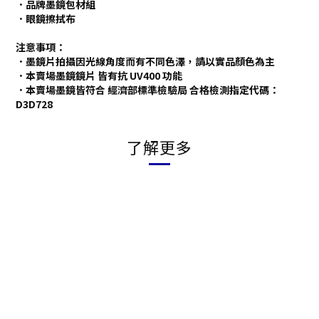
．
品牌
墨鏡包材組
．眼鏡擦拭布
注意事項：
．墨鏡片拍攝因光線角度而有不同色澤，請以實品顏色為主
．本賣場墨鏡鏡片 皆有抗 UV400 功能
．本賣場墨鏡皆符合 經濟部標準檢驗局 合格檢測指定代碼：
D3D728
了解更多