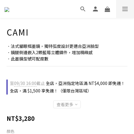
CAMI
．法式貓眼框墨鏡，獨特弧度設計更適合亞洲臉型
．鏡腿側邊嵌入2顆藍莓立體鑄件，增加精緻感
．此墨鏡型號可配度數
至
09/30 16:00
截止
全店，亞洲指定地區滿 NT$4,000 即免運！
全店，滿 $1,500 享免運！（僅限台灣區域）
查看更多
NT$3,280
顏色