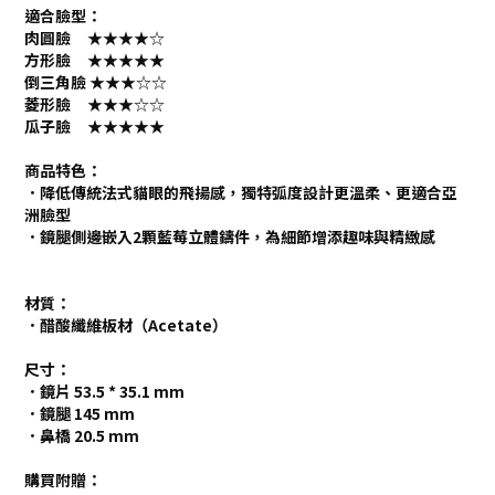
適合臉型：
肉圓臉 ★★★★
☆
方形臉 ★★★★★
倒三角臉 ★★★
☆
☆
菱形臉 ★★★
☆
☆
瓜子臉 ★★★★★
商品特色：
．降低傳統法式貓眼的飛揚感，獨特弧度設計更溫柔、更適合亞
洲臉型
．鏡腿側邊嵌入2顆藍莓立體鑄件，為細節增添趣味與精緻感
材質：
．醋酸纖維板材（Acetate）
尺寸：
．鏡片 53.5 * 35.1 mm
．鏡腿 145 mm
．鼻橋 20.5 mm
購買附贈：