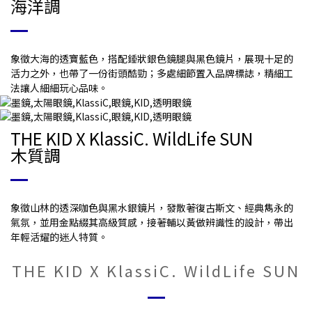
海洋調
象徵大海的透寶藍色，搭配錘狀銀色鏡腿與黑色鏡片，展現十足的
活力之外，也帶了一份街頭酷勁；多處細節置入品牌標誌，精細工
法讓人細細玩心品味。
THE KID X KlassiC. WildLife SUN
木質調
象徵山林的透深咖色與黑水銀鏡片，發散著復古斯文、經典雋永的
氣氛，並用金點綴其高級質感，接著輔以黃做辨識性的設計，帶出
年輕活耀的迷人特質。
THE KID X KlassiC. WildLife SUN