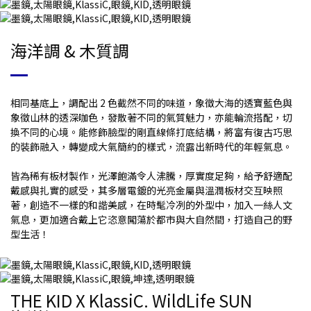
海洋調 & 木質調
相同基底上，調配出 2 色截然不同的味道，象徵大海的透寶藍色與
象徵山林的透深咖色，發散著不同的氣質魅力，亦能輪流搭配，切
換不同的心境。能修飾臉型的剛直線條打底結構，將富有復古巧思
的裝飾融入，轉變成大氣簡約的樣式，流露出新時代的年輕氣息。
皆為稀有板材製作，光澤飽滿令人沸騰，厚實度足夠，給予舒適配
戴感與扎實的感受，其多層電鍍的光亮金屬與溫潤板材交互映照
著，創造不一樣的和諧美感，在時髦冷冽的外型中，加入一絲人文
氣息，更加適合戴上它恣意闖蕩於都市與大自然間，打造自己的野
型生活！
THE KID X KlassiC. WildLife SUN