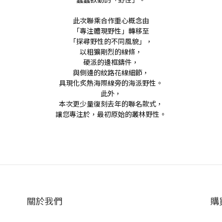
此次聯乘合作重心概念由
「專注體現野性」轉移至
「探尋野性的不同風貌」，
以粗獷剛烈的線條，
硬派的邊框鑄件，
與側邊的紋路花線細節，
具現化炙熱海際線旁的海派野性。
此外，
本次更少量復刻去年的聯名款式，
讓您專注於，最初原始的叢林野性。
關於我們
購