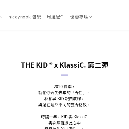
niceynook 包袋
周邊配件
優惠專區
THE
KID
®
x
KlassiC. 第二彈
2020 夏季，
就怕你丟失去年的「野性」。
林柏昇 KID 親自演繹，
與過往截然不同的狂野格致。
時隔一年，KID 與 KlassiC.
再次喚醒彼此心中
蠢蠢欲動的「野性」。