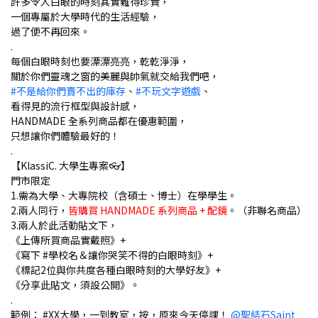
許多令人白眼的時刻其實難得珍貴，
一個專屬於大學時代的生活經驗，
過了便不再回來。
.
每個白眼時刻也要漂漂亮亮，乾乾淨淨，
關於你們靈魂之窗的美麗與帥氣就交給我們吧，
#不是給你們賣不出的庫存
、
#不玩文字遊戲
、
看得見的流行框型與設計感，
HANDMADE 全系列商品都在優惠範圍，
只想讓你們體驗最好的！
.
【KlassiC. 大學生專案👓】
門市限定
1.需為大學、大專院校（含碩士、博士）在學學生。
2.兩人同行，
皆購買 HANDMADE 系列商品 + 配鏡
。（非聯名商品）
3.兩人於此活動貼文下，
《上傳所買商品實戴照》+
《寫下 #學校名＆讓你哭笑不得的白眼時刻》+
《標記2位與你共度各種白眼時刻的大學好友》+
《分享此貼文，須設公開》。
.
範例： #XX大學，一到教室，按，原來今天停課！
@聖結石Saint