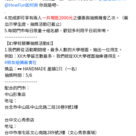
@HowFun如何爽
你說是吧~
.
4.完成即可享有兩人
一共現抵2000元
之優惠與抽獎機會乙次。（需
出示學生證，抽獎活動已截止）
5.每間門市每日限量十組名額，歡迎多利用平日前來唷。
------------------
【💵學校競賽抽獎活動💵】
1.我們將從活動期間裡，最多人數的大學裡面，抽出一位得主。
例如：XX大學留言數最多，我們就從XX大學裡面抽幸運得主。
#揪友組團最實在
獎品：🕶 HANDMADE 墨鏡1只（一名）
抽獎時間：5/6
------------------
配合的門市：
中山形象店
地址：
台北市中山區中山北路二段16巷9號1樓
.
台中文心秀泰店
地址：
台中市南屯區文心南路289號2樓（文心秀泰廣場）