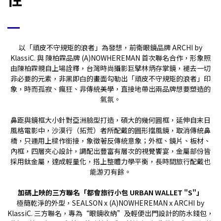
以「頑皮不守規矩的浪者」為發想，前衛眼鏡品牌 ARCHI by
KlassiC. 與 陳柏霖品牌 (A)NOWHEREMAN 首次聯名合作，形象照
由陳柏霖親自上場詮釋，台灣時尚攝影巨擘林炳存掌鏡，褪去一切
非必要的元素，非黑即白的畫面勾勒出「頑皮不守規矩的浪者」印
象，時而孤寂、瘋狂、非傳統美學，直接地帶出兩品牌想要塑造的
氣氛。
鼻距與鏡框大小針對亞洲臉型打造，碩大的幾何圓框，延伸自末日
風格電影中，沙漠行（拓荒）者所配戴的圓形擋風鏡，取消傳統鼻
橋，只運用上樑作銜接，象徵著反傳統意象；外框、鏡片、板材、
內框，四層夾心設計，調配出豐富有層次的視覺饗宴，金屬部份皆
採用鈦金屬，達成輕量化，搭上整體力學平衡，長時間旅行配戴也
能游刃有餘。
加碼上映的三方聯名「都會旅行小包 URBAN WALLET "S"」
極簡乾淨的外型，SEALSON x (A)NOWHEREMAN x ARCHI by
KlassiC. 三方聯名，專為“眼鏡收納”及輕便出門設計的防水錢包，