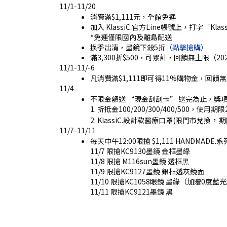
11/1-11/20
消費滿$1,111元，全館免運
加入 KlassiC.官方Line帳號上，打字「Kl
*免運僅限國內及離島配送
換季出清，墨鏡下殺5折
（點擊搶購）
滿3,300折$500，可累計，回饋無上限（2
11/1-11/-6
凡消費滿$1,111即可得11%購物金，回饋
11/4
不限金額送 “現金刮刮卡” 送完為止，獎
1. 折抵金100/200/300/400/500，使用期限2
，
2. KlassiC.設計款醫療口罩(限門市兌換
期
11/7-11/11
每天中午12:00限搶 $1,111 HANDMADE.
11/7 限搶KC9130墨鏡 金框墨綠
11/8 限搶 M116sun墨鏡 透框黑
11/9 限搶KC9127墨鏡 銀框透灰鏡面
11/10 限搶KC1058眼鏡 墨綠（加贈0度藍
11/11 限搶KC9121墨鏡 黑