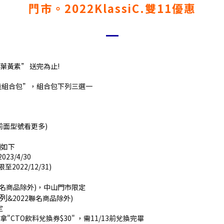
門市。2022KlassiC.雙11優惠
氏葉黃素” 送完為止!
斯限量組合包”，組合包下列三選一
前面型號看更多)
項如下
023/4/30
2022/12/31)
2聯名商品除外)，中山門市限定
列
&2022聯名商品除外)
定
即拿"CTO飲料兌換券$30" ，需11/13前兌換完畢