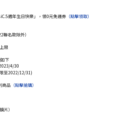
assiC.5週年生日快樂」，領0元免運券
（點擊領取）
022聯名款除外）
無上限
項如下
023/4/30
限至2022/12/31)
系列商品
（點擊搶購）
光鏡片）