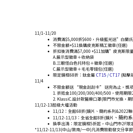
11/1-11/20
消費滿$5,000折$600，升級藍光送”白蘭
不限金額+$11換購皮克斯精工徽章(任選)
折扣後消費滿$7,000 +$11加購”皮克
A.展示型徽章＋收納袋
B.三眼怪白色托特包＋徽章(任選)
C.展示型徽章＋毛毛零錢包(任選)
限定鏡框68折：鈦金屬
CT15
/
CT17
(點擊
11/4
不限金額送 “現金刮刮卡” 送完為止，獎
1. 折抵金100/200/300/400/500，使用期限2
2. KlassiC.設計款醫療口罩(限門市兌換，期限至
11/12-13超級大檔活動
11/12：全館68折(鏡片、簡約系列&202
、簡約系
11/12-11/13：全省全館8折(鏡片
換季出清：限定鏡框5折起，中山門市2F限
*11/12-11/13(中山/敦南/一中)凡消費限動發文分享