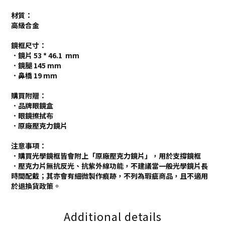
材質：
高級合金
鏡框尺寸：
．鏡片 53 * 46.1 mm
．鏡腿 145 mm
．鼻橋 19 mm
購買附贈：
．品牌眼鏡盒
．眼鏡擦拭布
．原廠壓克力鏡片
注意事項：
．購買光學鏡框皆會附上「原廠壓克力鏡片」，用於支撐鏡框
．壓克力片無抗反光、抗紫外線功能，不建議當一般光學鏡片長
時間配戴；其亦會有細微製作痕跡，不列為瑕疵商品，且不適用
於退換貨政策。
Additional details