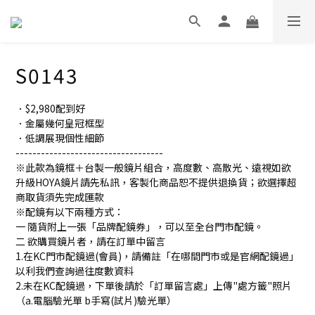
S0143
．$2,980配到好
．金屬幾何皇冠框型
．低調展現個性細節
-----------------------------------
※此款為鏡框＋台製一般鏡片組合，高度數、高散光、遠視如欲
升級HOYA鏡片請先私訊，客製化商品恕不提供退換貨；欲選擇超
商取貨須先完成匯款
※配鏡有以下兩種方式：
一 隨貨附上一張「品牌配鏡券」，可以至全台門市配鏡。
二 欲購買鏡片者，請在訂單中留言
1.在KC門市配鏡過(會員)，請備註「在哪間門市或是官網配鏡過」
以利我們查詢過往度數資料
2.未在KC配鏡過，下單後請於「訂單留言處」上傳"處方籤"照片
（a.電腦驗光單 b手寫(試片)驗光單）