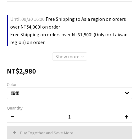
Until
09/30 16:00
Free Shipping to Asia region on orders
over NT$4,000! on order
Free Shipping on orders over NT$1,500! (Only for Taiwan
region) on order
Show more
NT$2,980
Color
Quantity
Buy Together and Save More