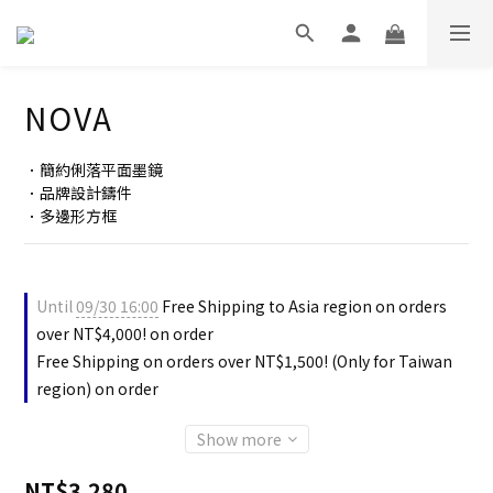
NOVA
．簡約俐落平面墨鏡
．品牌設計鑄件
．多邊形方框
Until
09/30 16:00
Free Shipping to Asia region on orders
over NT$4,000! on order
Free Shipping on orders over NT$1,500! (Only for Taiwan
region) on order
Show more
NT$3,280