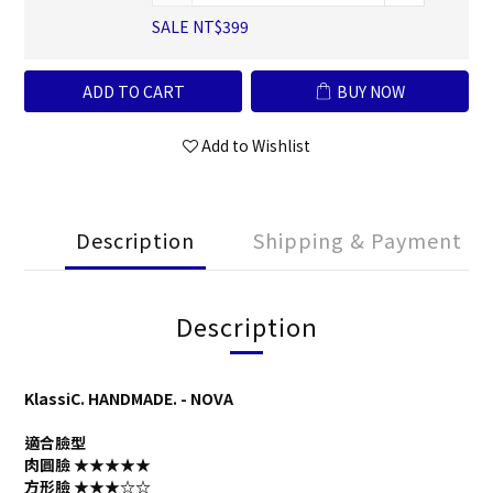
SALE NT$399
ADD TO CART
BUY NOW
Add to Wishlist
Description
Shipping & Payment
Description
KlassiC. HANDMADE. - NOVA
適合臉型
肉圓臉
★★★★★
方形臉
★★★
☆☆