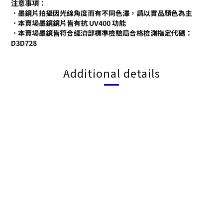
注意事項：
．墨鏡片拍攝因光線角度而有不同色澤，請以實品顏色為主
．本賣場墨鏡鏡片皆有抗
UV400
功能
．本賣場墨鏡皆符合經濟部標準檢驗局合格檢測指定代碼：
D3D728
Additional details