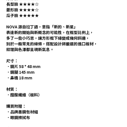
長型臉
★★★★
☆
菱形臉
★★★★
☆
瓜子臉
★★★★★
NOVA
源自拉丁語，意指「新的、新星」
表達新的開始與新概念的可能性，在框型比例上，
多了一些小巧思，讓方形框下緣變成幾何斜邊，
別於一般常見的線條，搭配設計師嚴選的進口板材，
紋理與色澤都呈現新氣息。
尺寸：
．鏡片
58 * 48 mm
．鏡腿
145 mm
．鼻橋
18 mm
材質：
．醋酸纖維（板料）
購買附贈：
．
品牌墨鏡包材組
．眼鏡擦拭布