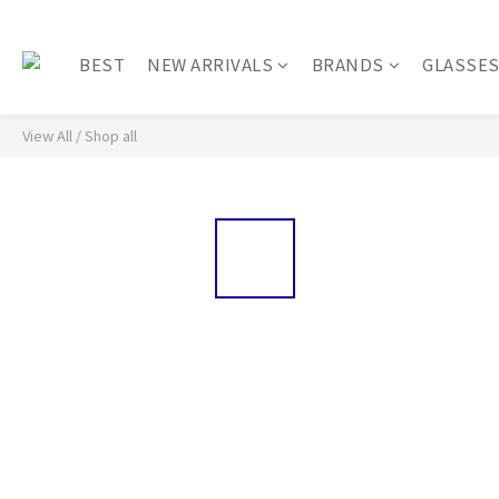
BEST
NEW ARRIVALS
BRANDS
GLASSE
View All
/
Shop all