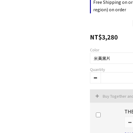
Free Shipping on or
region) on order
NT$3,280
Color
Quantity
Buy Together an
THE