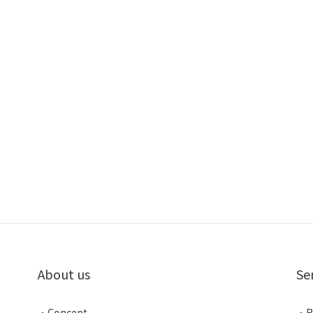
About us
Se
．
Concept
．
R