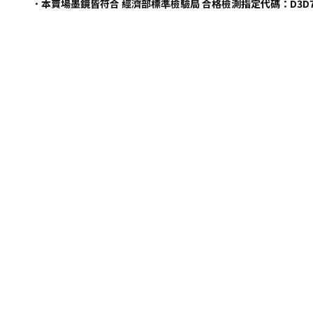
．本賣場墨鏡皆符合 經濟部標準檢驗局 合格檢測指定代碼：D3D7