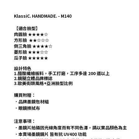
KlassiC. HANDMADE. - M140
【適合臉型】
肉圓臉
★
★
★
★
☆
方形臉
★
★
☆☆☆
倒三角臉
★
★
★
★
☆
菱形臉
★
★
★
☆☆
瓜子臉
★
★
★
★
★
設計特色
1.醋酸纖維板料，手工打磨，工序多達 200 道以上
2.鏡腿立體品牌標誌
3.歐美街頭風格+亞洲臉型比例
購買附贈：
．
品牌墨鏡包材組
．眼鏡擦拭布
注意事項：
．墨鏡片拍攝因光線角度而有不同色澤，請以實品顏色為主
．本賣場墨鏡鏡片 皆有抗 UV400 功能