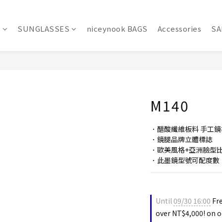
S
SUNGLASSES
niceynook BAGS
Accessories
SA
M140
．醋酸纖維板料 手工鏡
．鏡腿品牌立體標誌
．歐美風格+亞洲臉型
．此墨鏡型號可配度數
Until
09/30 16:00
Fre
over NT$4,000! on o