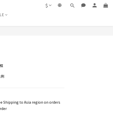
$
LE
BUY NOW
框
比例
e Shipping to Asia region on orders
rder