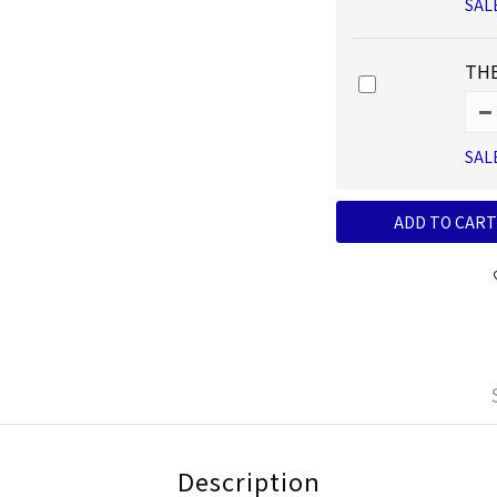
SAL
THE
SAL
ADD TO CART
Description