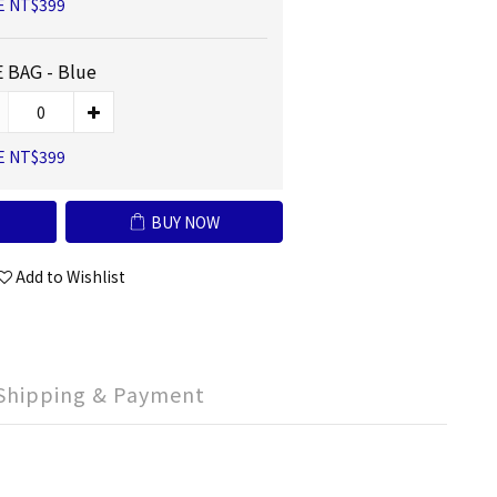
E NT$399
 BAG - Blue
E NT$399
BUY NOW
Add to Wishlist
Shipping & Payment