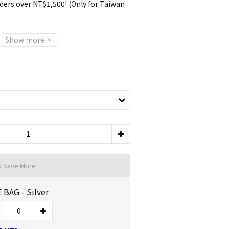
ders over NT$1,500! (Only for Taiwan
Show more
d Save More
 BAG - Silver