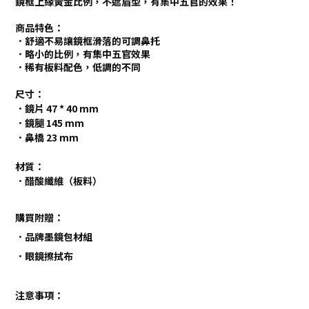
鏡框上緣黃金比例，不遮眉型，有集中五官的效果！
商品特色：
．舒適不易讓鏡框滑落的可調鼻托
．略小的比例，有集中五官效果
．稀有板料配色，低調的不同
尺寸：
．鏡片 47 * 40 mm
．鏡腿 145 mm
．鼻橋 23 mm
材質：
．醋酸纖維（板料）
購買附贈：
．
品牌墨鏡包材組
．眼鏡擦拭布
注意事項：