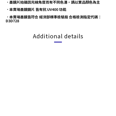
．墨鏡片拍攝因光線角度而有不同色澤，請以實品顏色為主
．本賣場墨鏡鏡片 皆有抗 UV400 功能
．本賣場墨鏡皆符合 經濟部標準檢驗局 合格檢測指定代碼：
D3D728
Additional details