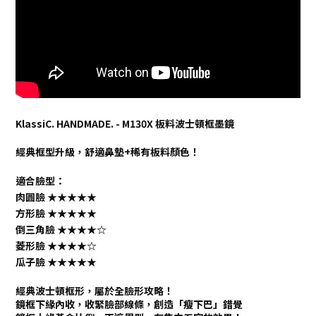
KlassiC. HANDMADE. - M130X 板料波士頓框墨鏡
經典框型升級，舒適鼻墊+稀有板料顏色！
適合臉型：
肉圓臉
★★★★★
方形臉
★★★★★
倒三角臉
★★★★
☆
菱形臉
★★★★
☆
瓜子臉
★★★★★
經典波士頓框形，屬於全臉形攻略！
鏡框下緣內收，收緊臉部線條，創造「瘦下巴」錯覺