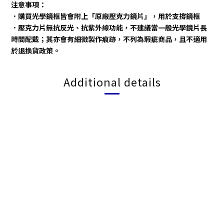
注意事項：
．購買光學鏡框皆會附上「原廠壓克力鏡片」，用於支撐鏡框
．壓克力片無抗反光、抗紫外線功能，不建議當一般光學鏡片長
時間配戴；其亦會有細微製作痕跡，不列為瑕疵商品，且不適用
於退換貨政策。
Additional details