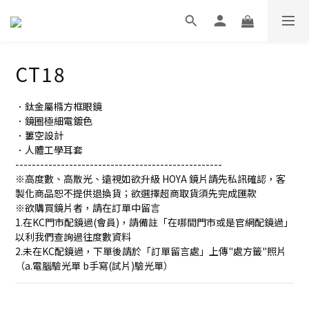
CT18
．鈦金屬橢方框眼鏡
．鏡圈極細電鍍色
．簍空設計
．人體工學耳套
--------------------------------------------------
※高度數、高散光、遠視如欲升級 HOYA 鏡片請先私訊確認，客
製化商品恕不提供退換貨；欲選擇超商取貨須先完成匯款
※欲購買鏡片者，請在訂單中留言
1.在KC門市配鏡過(會員)，請備註「在哪間門市或是官網配鏡過」
以利我們查詢過往度數資料
2.未在KC配鏡過，下單後請於「訂單留言處」上傳"處方籤"照片
（a.電腦驗光單 b手寫(試片)驗光單）