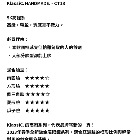
KlassiC. HANDMADE. - CT18
5K高輕系
高級，輕盈，質感毫不費力。
必買理由：
．
喜歡圓框感覺但怕難駕馭的人的首選
．
大部分臉型都能上臉
適合臉型：
★
★
★
★
☆
肉圓臉
★
★
★
★
★
方形臉
★
★
★
★
☆
倒三角臉
★
★
★
★
★
菱形臉
★
★
★
★
★
瓜子臉
KlassiC. 的高階系列，代表品牌嶄新的一頁！
2023年春季全新鈦金屬眼鏡系列，適合亞洲臉的框形比例與輕量
耐用的鈦金屬為基底，