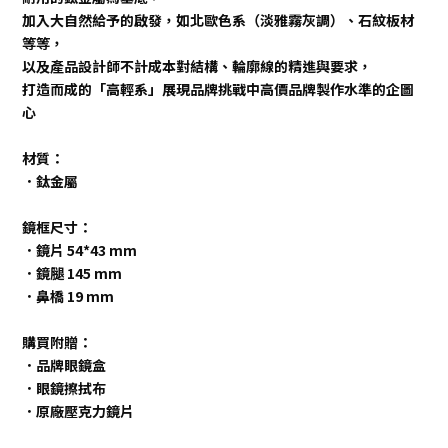
加入大自然給予的啟發，如北歐色系（淡雅霧灰調）、石紋板材
等等，
以及產品設計師不計成本對結構、輪廓線的精進與要求，
打造而成的「高輕系」展現品牌挑戰中高價品牌製作水準的企圖
心
材質：
．
鈦金屬
鏡框尺寸：
．鏡片 54*43 mm
．鏡腿 145 mm
．鼻橋 19 mm
購買附贈：
．品牌眼鏡盒
．眼鏡擦拭布
．原廠壓克力鏡片