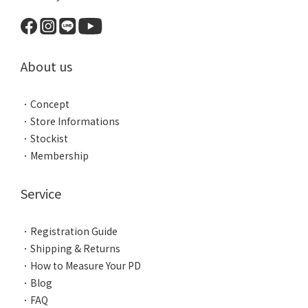
About us
．
Concept
．
Store Informations
．
Stockist
．
Membership
Service
．
Registration Guide
．
Shipping & Returns
．
How to Measure Your PD
．
Blog
．
FAQ