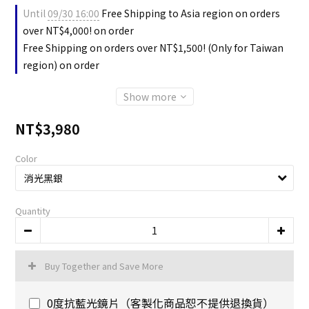
Until
09/30 16:00
Free Shipping to Asia region on orders
over NT$4,000! on order
Free Shipping on orders over NT$1,500! (Only for Taiwan
region) on order
Show more
NT$3,980
Color
Quantity
Buy Together and Save More
0度抗藍光鏡片（客製化商品恕不提供退換貨）