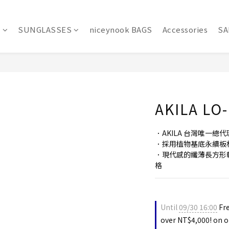
S
SUNGLASSES
niceynook BAGS
Accessories
SA
AKILA LO-
．AKILA 台灣唯一總代
．採用植物基底永續板
．現代感的纖薄長方形
格
Until
09/30 16:00
Fre
over NT$4,000! on o