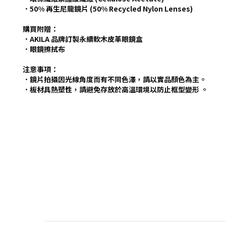
．50% 再生尼龍鏡片 (50% Recycled Nylon Lenses)
購買附贈：
．AKILA 品牌訂製永續軟木皮革眼鏡盒
．眼鏡擦拭布
注意事項：
．鏡片拍攝因光線角度而有不同色澤，請以實品顏色為主。
．板材具熱塑性，請避免存放於高溫環境以防止框型變形 。