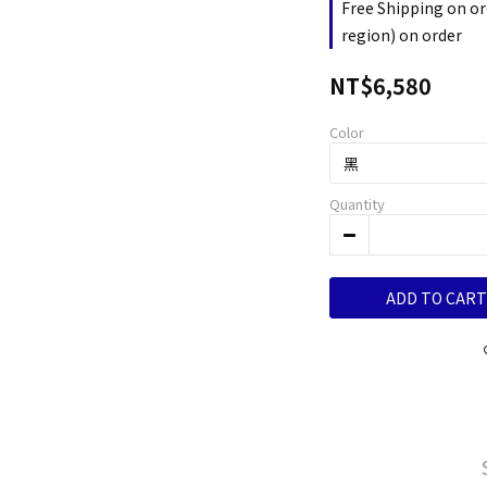
Free Shipping on or
region) on order
NT$6,580
Color
Quantity
ADD TO CART