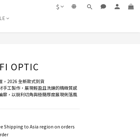
$
LE
BUY NOW
FI OPTIC
理，2026 全新款式到貨
材手工製作，展現輕盈且洗鍊的精緻質感
輪廓，以銳利切角與極簡厚度展現俐落風
e Shipping to Asia region on orders
rder