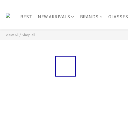
BEST
NEW ARRIVALS
BRANDS
GLASSE
View All
/
Shop all