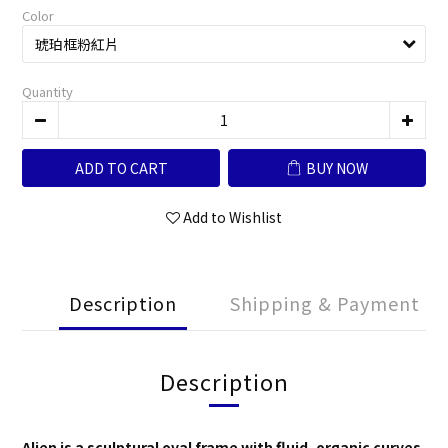
Color
Quantity
ADD TO CART
BUY NOW
Add to Wishlist
Description
Shipping & Payment
Description
Alien is a sculptural oval frame with fluid, organic curves