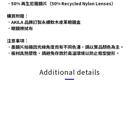
．50% 再生尼龍鏡片（50% Recycled Nylon Lenses）
購買附贈：
．AKILA 品牌訂製永續軟木皮革眼鏡盒
．眼鏡擦拭布
注意事項：
．墨鏡片拍攝因光線角度而有不同色澤，請以實品顏色為主。
．板材具熱塑性，請避免存放於高溫環境以防止框型變形。
Additional details