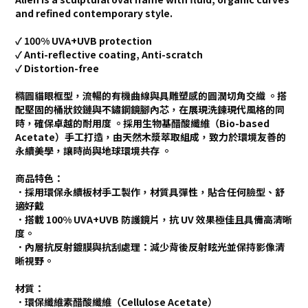
and refined contemporary style.
✓ 100% UVA+UVB protection
✓ Anti-reflective coating, Anti-scratch
✓ Distortion-free
橢圓貓眼框型，流暢的有機曲線與具雕塑感的圓潤切角交織 。搭
配堅固的桶狀鉸鏈與不鏽鋼鏡腳內芯，在展現洗鍊現代風格的同
時，確保卓越的耐用度 。採用生物基醋酸纖維（Bio-based
Acetate）手工打造，由天然木漿萃取組成，致力於環境友善的
永續美學，讓時尚與地球環境共存 。
商品特色：
．採用環保永續板材手工製作，材質具彈性，貼合任何臉型、舒
適好戴
．搭載 100% UVA+UVB 防護鏡片，抗 UV 效果極佳且具備高清晰
度。
．內層抗反射鍍膜與抗刮處理：減少背後反射眩光並保持影像清
晰視野。
材質：
．環保纖維素醋酸纖維（Cellulose Acetate）