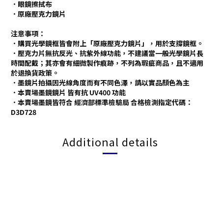
．眼鏡擦拭布
．原廠壓克力鏡片
注意事項：
．購買光學鏡框皆會附上「原廠壓克力鏡片」，用於支撐鏡框。
．壓克力片無抗反光、抗紫外線功能，不建議當一般光學鏡片長
時間配戴；其亦會有細微製作痕跡，不列為瑕疵商品，且不適用
於退換貨政策。
．墨鏡片拍攝因光線角度而有不同色澤，請以實品顏色為主
．本賣場墨鏡鏡片 皆有抗 UV400 功能
．本賣場墨鏡皆符合 經濟部標準檢驗局 合格檢測指定代碼：
D3D728
Additional details