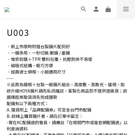
U003
．新上市限時附贈台製鏡片配到好
．一鏡多用，一秒切換 眼鏡 / 墨鏡
．彎折鉸鏈＋TPR 雙料包覆，抗壓耐摔不易壞
．磁吸式結構，輕巧方便
．經典波士頓框、小臉適用尺寸
----
※此款為鏡框＋台製一般鏡片組合，高度數、高散光、遠視，如
欲升級HOYA鏡片請先私訊確認，客製化商品恕不提供退換貨；欲
選擇超商取貨須先完成匯款
配鏡有以下兩種方式：
A. 隨貨附上「品牌配鏡券」可至全台門市配鏡
B. 欲線上購買鏡片者，請在訂單中留言：
-曾在KC配鏡過的會員，請備註「在哪間門市或是官網配鏡過」以
利查詢資料