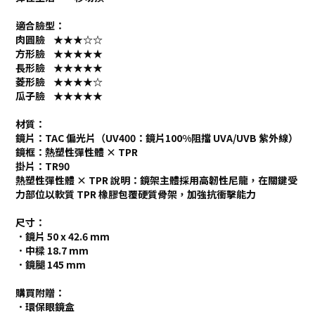
適合臉型：
肉圓臉 ★★★☆☆
方形臉 ★★★★★
長形臉 ★★★★★
菱形臉 ★★★★☆
瓜子臉 ★★★★★
材質：
鏡片：TAC 偏光片（UV400：鏡片100%阻擋 UVA/UVB 紫外線）
鏡框：熱塑性彈性體 × TPR
掛片：TR90
熱塑性彈性體 × TPR 說明：鏡架主體採用高韌性尼龍，在關鍵受
力部位以軟質 TPR 橡膠包覆硬質骨架，加強抗衝擊能力
尺寸：
．鏡片 50 x 42.6 mm
．中樑 18.7 mm
．鏡腿 145 mm
購買附贈：
．環保眼鏡盒