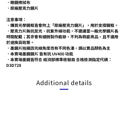
．眼鏡擦拭布
．原廠壓克力鏡片
注意事項：
．購買光學鏡框皆會附上「原廠壓克力鏡片」，用於支撐鏡框。
．壓克力片無抗反光、抗紫外線功能，不建議當一般光學鏡片長
時間配戴；其亦會有細微製作痕跡，不列為瑕疵商品，且不適用
於退換貨政策。
．墨鏡片拍攝因光線角度而有不同色澤，請以實品顏色為主
．本賣場墨鏡鏡片 皆有抗 UV400 功能
．本賣場墨鏡皆符合 經濟部標準檢驗局 合格檢測指定代碼：
D3D728
Additional details