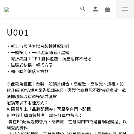
U001
．新上市限時附贈台製鏡片配到好
．一鏡多用，一秒切換 眼鏡 / 墨鏡
．彎折鉸鏈＋TPR 雙料包覆，抗壓耐摔不易壞
．磁吸式結構，輕巧方便
．顯小臉的俐落大方框
--------
※此款為鏡框＋台製一般鏡片組合，高度數、高散光、遠視，如
欲升級HOYA鏡片請先私訊確認，客製化商品恕不提供退換貨；欲
選擇超商取貨須先完成匯款
配鏡有以下兩種方式：
A. 隨貨附上「品牌配鏡券」可至全台門市配鏡
B. 欲線上購買鏡片者，請在訂單中留言：
-曾在KC配鏡過的會員，請備註「在哪間門市或是官網配鏡過」以
利查詢資料