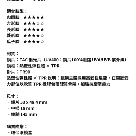
適合臉型：
肉圓臉 ★★★★★
方形臉 ★★★☆☆
長形臉 ★★★★★
菱形臉 ★★★★☆
瓜子臉 ★★★★☆
材質：
鏡片：TAC 偏光片（UV400：鏡片100%阻擋 UVA/UVB 紫外線）
鏡框：熱塑性彈性體 × TPR
掛片：TR90
熱塑性彈性體 × TPR 說明：鏡架主體採用高韌性尼龍，在關鍵受
力部位以軟質 TPR 橡膠包覆硬質骨架，加強抗衝擊能力
尺寸：
．鏡片 53 x 48.4 mm
．中樑 18 mm
．鏡腿 145 mm
購買附贈：
．環保眼鏡盒