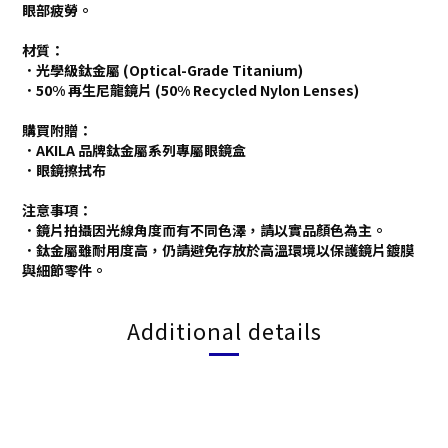
眼部疲勞。
材質：
．光學級鈦金屬 (Optical-Grade Titanium)
．50% 再生尼龍鏡片 (50% Recycled Nylon Lenses)
購買附贈：
．AKILA 品牌鈦金屬系列專屬眼鏡盒
．眼鏡擦拭布
注意事項：
．鏡片拍攝因光線角度而有不同色澤，請以實品顏色為主。
．鈦金屬雖耐用度高，仍請避免存放於高溫環境以保護鏡片鍍膜
與細節零件。
Additional details