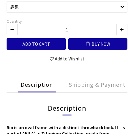
Quantity
ADD TO CART
BUY NOW
Add to Wishlist
Description
Shipping & Payment
Description
Rio is an oval frame with a distinct throwback look. It’s
part of AKILA’s Titanium Collection, made from