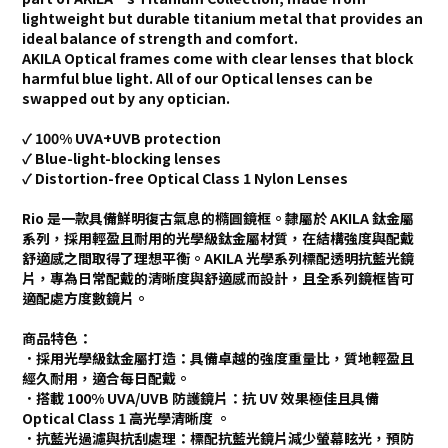
lightweight but durable titanium metal that provides an
ideal balance of strength and comfort.
AKILA Optical frames come with clear lenses that block
harmful blue light. All of our Optical lenses can be
swapped out by any optician.
✓ 100% UVA+UVB protection
✓ Blue-light-blocking lenses
✓ Distortion-free Optical Class 1 Nylon Lenses
Rio 是一款具備鮮明復古氣息的橢圓鏡框。隸屬於 AKILA 鈦金屬
系列，採用輕盈且耐用的光學級鈦金屬材質，在結構強度與配戴
舒適感之間取得了理想平衡。AKILA 光學系列標配透明抗藍光鏡
片，專為日常配戴的清晰度與舒適感而設計，且全系列鏡框皆可
適配處方度數鏡片。
商品特色：
．採用光學級鈦金屬打造：具備卓越的強度重量比，質地輕盈且
經久耐用，適合每日配戴。
．搭載 100% UVA/UVB 防護鏡片：抗 UV 效果極佳且具備
Optical Class 1 高光學清晰度 。
．抗藍光過濾與抗刮處理：標配抗藍光鏡片減少螢幕眩光，預防