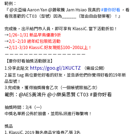
範例：
『 @炎亞綸 Aaron Yan @蕭敬騰 Jam Hsiao 我真的
#要你好看
，看
看我喜歡的 CT03（型號）因為______（理由自由發揮喔）！』
完成後，出示給門市人員，即可享有 KlassiC. 當下活動折扣！
→
1/26~1/31 新品早鳥優惠9折
→
2/1~2/10 過年紅包限抵活動
→
2/11-3/10 KlassiC.好友現抵$100~200以上！
－－－－－－－－－－－－－－－－－
【要你好看抽獎活動辦法】
https://goo.gl/1KUCTZ
1.分享此貼文
（需設公開）
2.留言 tag 兩位要他好看的好友，並告訴他們你覺得好看的19年新
品型號！
3.完成後，獲得抽獎機會乙次（一個帳號限抽乙次）
範例：@AES黃鴻升 @小樂吳思賢 CT03 #要你好看
抽獎時間：3/4（一）
中獎名單將公佈於臉書，並用私訊進行聯繫唷！
獎品
1. KlassiC. 2019 聯名商品兌換券乙張 3名