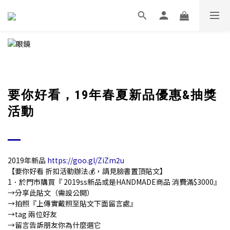
要你好看，19年春夏新品優惠&抽獎
活動
2019年新品
https://goo.gl/ZiZm2u
【要你好看 折扣活動辦法💰，請見臉書置頂貼文】
1．於門市購買『 2019ss新品或是HANDMADE商品 消費滿$3000』
→分享此貼文（需設公開）
→拍照『上傳實戴照至貼文下面留言處』
→tag 兩位好友
→留言告訴朋友你為什麼選它