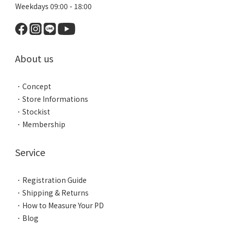
Weekdays 09:00 - 18:00
About us
．
Concept
．
Store Informations
．
Stockist
．
Membership
Service
．
Registration Guide
．
Shipping & Returns
．
How to Measure Your PD
．
Blog