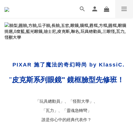
PIXAR
施了魔法的奇幻時尚 by KlassiC.
"
皮克斯系列眼鏡" 鏡框臉型先修班！
「玩具總動員」、「怪獸大學」、
「瓦力」、「靈魂急轉彎」
誰是你心中的經典代表作？