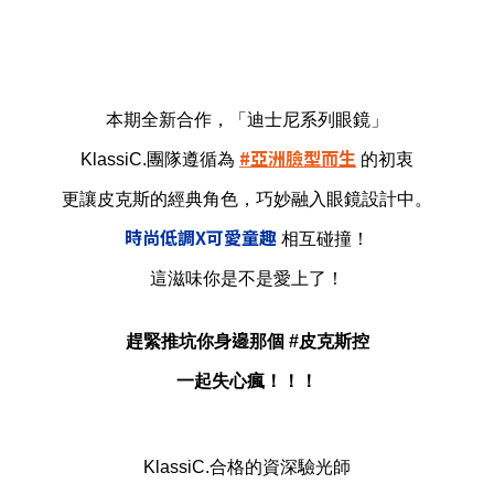
本期全新合作，
「迪士尼系列眼鏡」
#亞洲臉型而生
KlassiC.團隊遵循為
的初衷
更讓皮克斯的經典角色，巧妙融入眼鏡設計中。
時尚低調X可愛童趣
相互碰撞！
這滋味你是不是愛上了！
邊
趕緊推坑你身
那個 #皮克斯控
一起失心瘋！！！
KlassiC.合格的資深驗光師