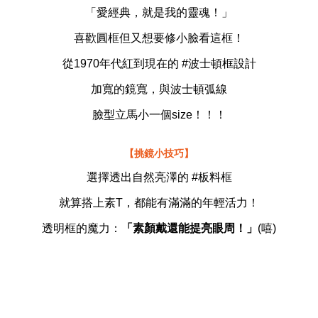
「愛經典，就是我的靈魂！」
喜歡圓框但又想要修小臉看這框！
從1970年代紅到現在的 #波士頓框設計
加寬的鏡寬，與波士頓弧線
臉型立馬小一個size！！！
【挑鏡小技巧】
選擇透出自然亮澤的 #板料框
就算搭上素T，都能有滿滿的年輕活力！
透明框的魔力：
「素顏戴還能提亮眼周！」
(嘻)