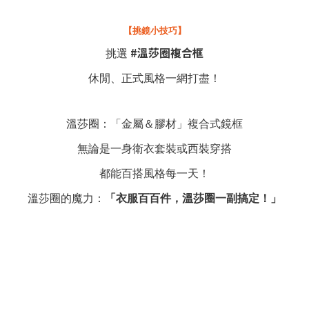
【挑鏡小技巧】
#溫莎圈複合框
挑選
休閒、正式風格一網打盡！
溫莎圈：「金屬＆膠材」複合式鏡框
無論是一身衛衣套裝或西裝穿搭
都能百搭風格每一天！
溫莎圈的魔力：
「衣服百百件，溫莎圈一副搞定！」