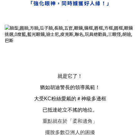
「強化眼神，同時擄獲好人緣！」
就是它了！
猶如胡迪警長的領導風範！
大受KC粉絲愛戴的＃神級多邊框
已抵達屹立不搖的地位。
重點就在於「柔和邊角」
擺脫多數亞洲人的困擾