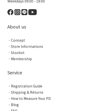
Weekdays 09:00 - 18:00
About us
．
Concept
．
Store Informations
．
Stockist
．
Membership
Service
．
Registration Guide
．
Shipping & Returns
．
How to Measure Your PD
．
Blog
．
FAQ