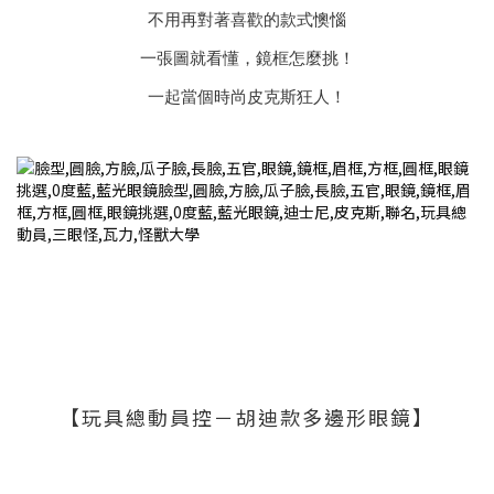
不用再對著喜歡的款式懊惱
一張圖就看懂，鏡框怎麼挑！
一起當個時尚皮克斯狂人！
【玩具總動員控－胡迪款多邊形眼鏡】