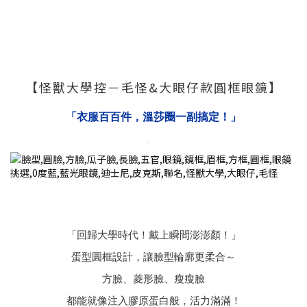
【怪獸大學控－毛怪&大眼仔款圓框眼鏡】
「衣服百百件，溫莎圈一副搞定！」
「回歸大學時代！戴上瞬間澎澎顏！」
蛋型圓框設計，讓臉型輪廓更柔合～
方臉、菱形臉、瘦瘦臉
都能就像注入膠原蛋白般，活力滿滿！