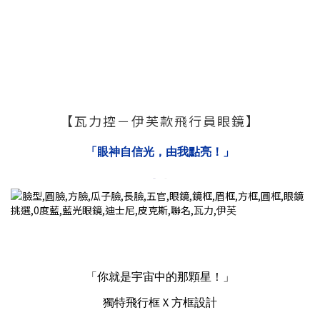
【瓦力控－伊芙款飛行員眼鏡】
「眼神自信光，由我點亮！」
「你就是宇宙中的那顆星！」
獨特飛行框Ｘ方框設計