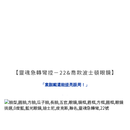
【靈魂急轉彎控－22&喬款波士頓眼鏡】
「素顏戴還能提亮眼周！」