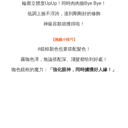
輪廓立體度UpUp！同時肉肉臉Bye Bye！
低調上臉不浮誇，達到剛剛好的修飾
神級容顏就獲得啦！
【挑鏡小技巧】
#鏡框顏色也要搭配髮色！
霧咖色澤，無論搭配深、淺髮都恰到好處！
咖色鏡框的魔力：
「強化眼神，同時擄獲好人緣！」