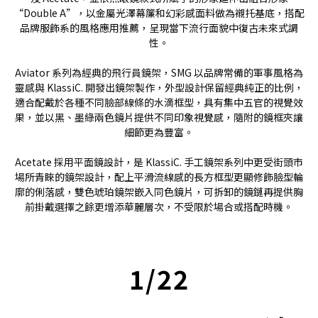
“Double A”，以金屬光澤幕簾和幻彩感面料做為襯托基底，搭配
品牌服飾系的風格應用推薦，呈現當下流行面貌中復古未來式調
性。
Aviator 系列為經典的飛行員鏡架，SMG 以品牌常備的軍事風格為
靈感與 KlassiC. 開發出鏡架製作，外型設計保留經典純正的比例，
適合配戴於各種不同臉部線條的水滴框型，具有集中五官的視覺效
果，並以黑、墨綠兩色鏡片提供不同印象視覺感，隨附的鏡框夾讓
細節更為豐富。
Acetate 採用平面鏡設計，是 KlassiC. 手工鏡架系列中更受街頭市
場所青睞的鏡架設計，配上平滑流線感的長方框型更顯修飾臉型輪
廓的俐落感，雙色琥珀鏡架嵌入同色鏡片，可拆卸的鏡鏈再提供胸
前掛戴選擇之餘更增添華麗層次，不受限於場合或搭配時機。
1/22