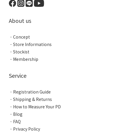
About us
．
Concept
．
Store Informations
．
Stockist
．
Membership
Service
．
Registration Guide
．
Shipping & Returns
．
How to Measure Your PD
．
Blog
．
FAQ
．
Privacy Policy